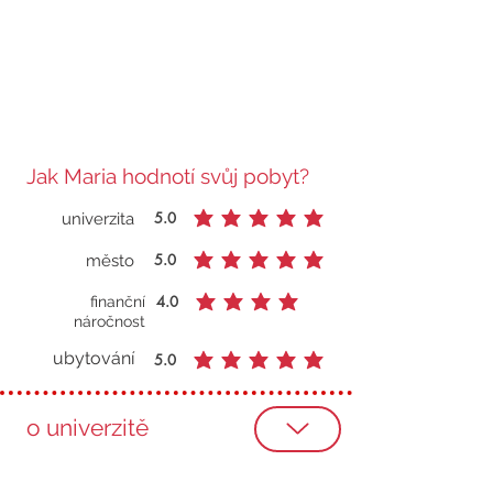
Jak Maria hodnotí svůj pobyt?
5.0
univerzita
průměrné hodnocení je 5 z 5
5.0
město
průměrné hodnocení je 5 z 5
4.0
finanční
průměrné hodnocení je 4 z 5
náročnost
ubytování
5.0
průměrné hodnocení je 5 z 5
o univerzitě