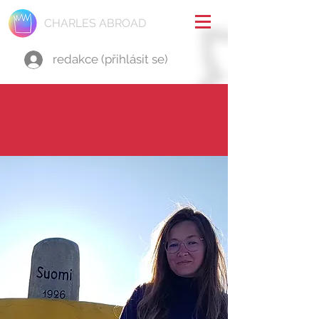
CHARLES ABROAD
redakce (přihlásit se)