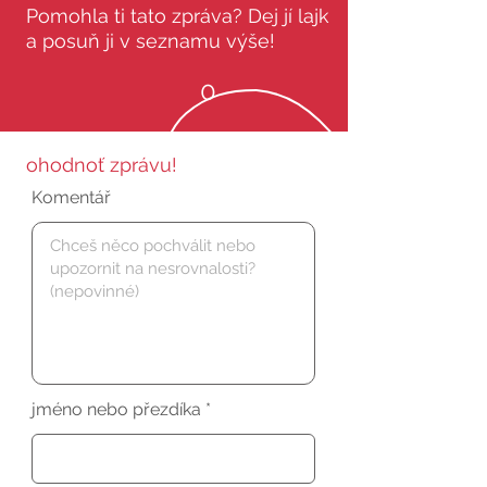
Pomohla ti tato zpráva? Dej jí lajk
a posuň ji v seznamu výše!
0
ohodnoť zprávu!
Komentář
jméno nebo přezdíka