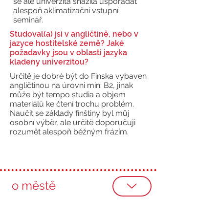
se ale univerzita snažila uspořádat
alespoň aklimatizační vstupní
seminář.
Studoval(a) jsi v angličtině, nebo v
jazyce hostitelské země? Jaké
požadavky jsou v oblasti jazyka
kladeny univerzitou?
Určitě je dobré být do Finska vybaven
angličtinou na úrovni min. B2, jinak
může být tempo studia a objem
materiálů ke čtení trochu problém.
Naučit se základy finštiny byl můj
osobní výběr, ale určitě doporučuji
rozumět alespoň běžným frázím.
o městě