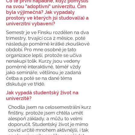
Co tě první napadne, když pomyslíš
na svou "adoptivní" univerzitu. Čím
byla výjimečná? Jak vypadaly
prostory ve kterých jsi studoval(a) a
univerzitní vybavení?
Semestr je ve Finsku rozdělen na dva
trimestry, trvající cca 2 měsíce, poté
následuje poměrně krátké zkouškové
období. Pro mne osobně je tato
organizace lepší, protože se učiva
nenakupí tolik. Kurzy jsou vedeny
poměrně interaktivně, téměř vždy
jako semináře, většinou je zadaná
četba a poté se na dané téma
diskutuje ve třídě.
Jak vypadá studentský život na
univerzitě?
Chodila jsem na celosemestrální kurz
finštiny, protože jsem chtěla umět
alespoň základy, a můžu to velmi
doporučit. Studentský život je mimo
covid určitě mnohem aktivnější, i tak