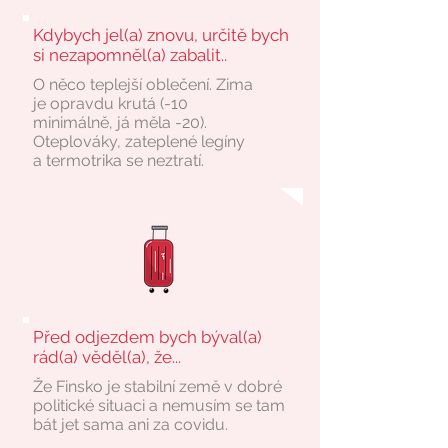
Kdybych jel(a) znovu, určitě bych
si nezapomněl(a) zabalit..
O něco teplejší oblečení. Zima
je opravdu krutá (-10
minimálně, já měla -20).
Oteplováky, zateplené legíny
a termotrika se neztratí.
Před odjezdem bych býval(a)
rád(a) věděl(a), že...
Že Finsko je stabilní země v dobré
politické situaci a nemusím se tam
bát jet sama ani za covidu.