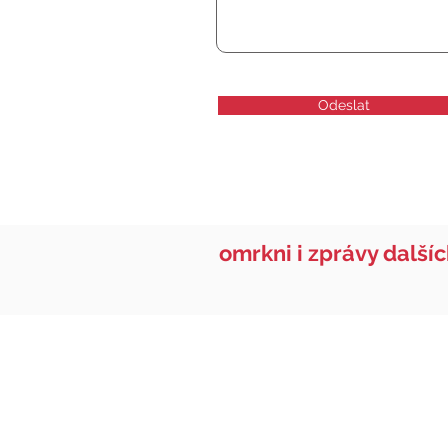
Odeslat
omrkni i zprávy další