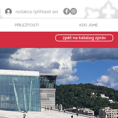
redakce (přihlásit se)
PŘÍLEŽITOSTI
KDO JSME
zpět na katalog zpráv