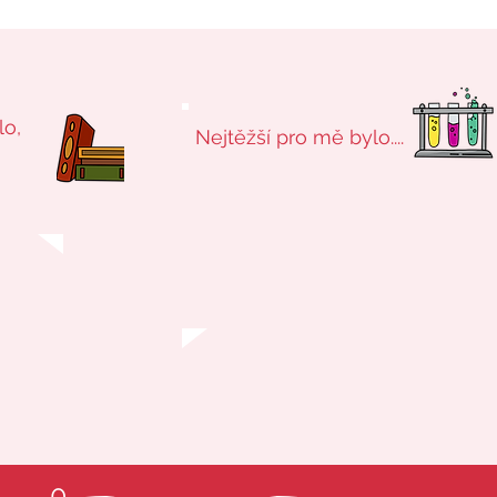
lo,
Nejtěžší pro mě bylo....
0