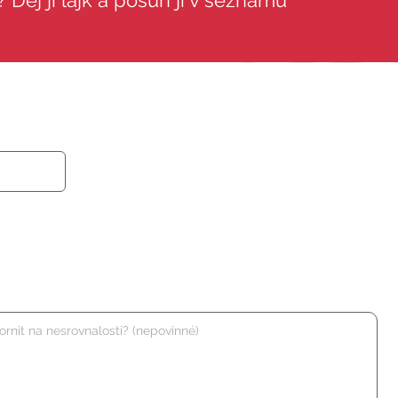
 Dej jí lajk a posuň ji v seznamu