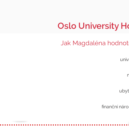
Oslo University H
Jak Magdaléna hodnotí
univ
ubyt
finanční nár