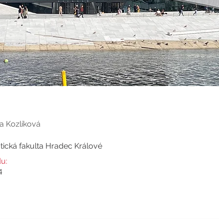
Magdaléna
Máš otázku? Kont
 Kozlíková
ická fakulta Hradec Králové
u:
4