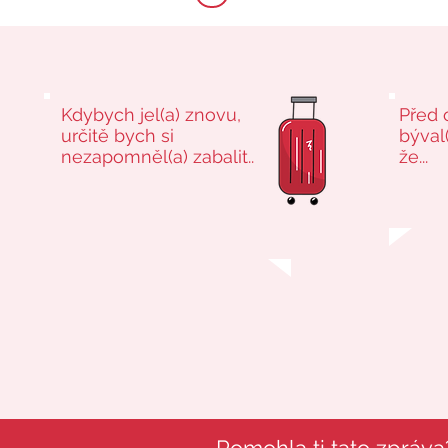
Kdybych jel(a) znovu,
Před 
určitě bych si
býval(
nezapomněl(a) zabalit..
že...