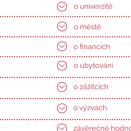
o univerzitě
o městě
o financích
o ubytování
o zážitcích
o výzvách
závěrečné hodn