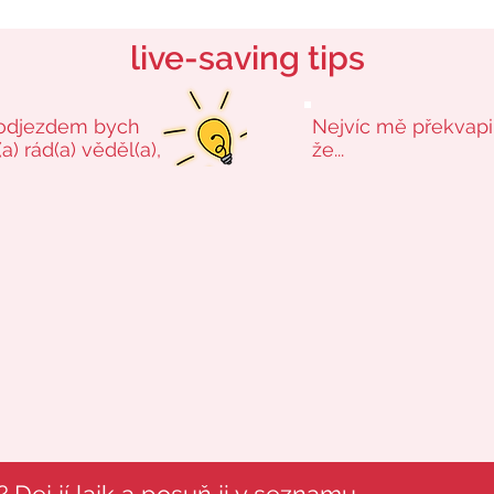
live-saving tips
odjezdem bych
Nejvíc mě překvapi
a) rád(a) věděl(a),
že...