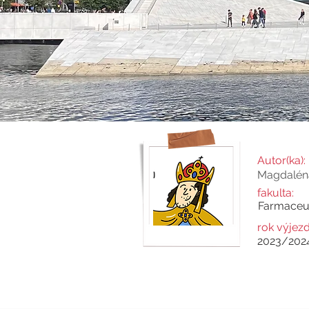
Autor(ka):
Magdaléna
fakulta:
Farmaceut
rok výjezd
2023/202