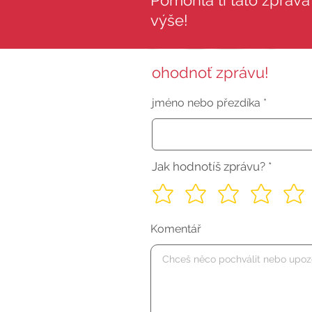
Pomohla ti tato zpráva?
výše!
ohodnoť zprávu!
jméno nebo přezdíka
Jak hodnotíš zprávu?
Komentář