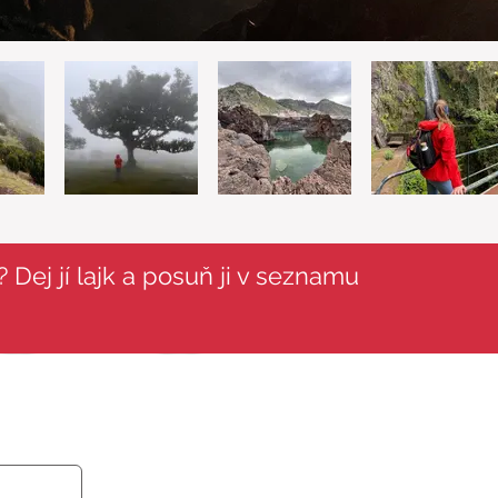
 Dej jí lajk a posuň ji v seznamu