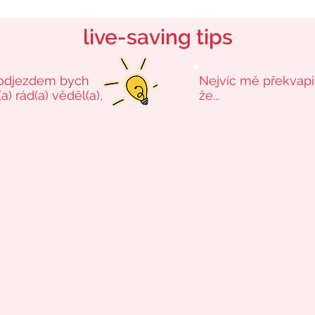
live-saving tips
odjezdem bych
Nejvíc mě překvapi
a) rád(a) věděl(a),
že...