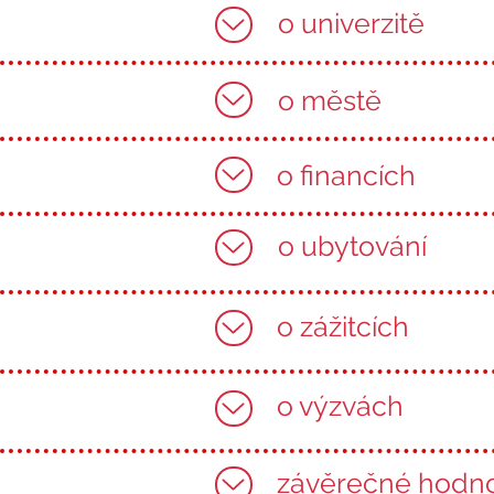
o univerzitě
o městě
o financích
o ubytování
o zážitcích
o výzvách
závěrečné hodn