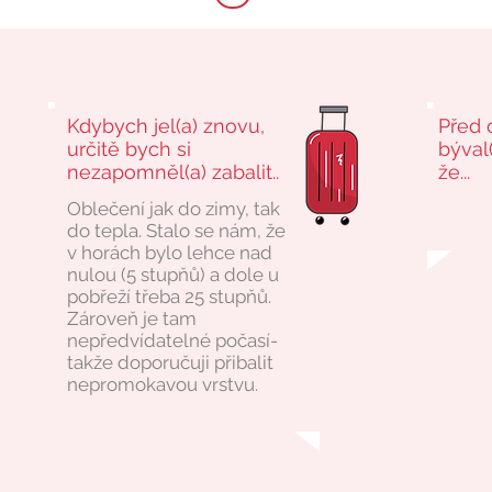
Kdybych jel(a) znovu,
Před 
určitě bych si
býval(
nezapomněl(a) zabalit..
že...
Oblečení jak do zimy, tak
do tepla. Stalo se nám, že
v horách bylo lehce nad
nulou (5 stupňů) a dole u
pobřeží třeba 25 stupňů.
Zároveň je tam
nepředvídatelné počasí-
takže doporučuji přibalit
nepromokavou vrstvu.