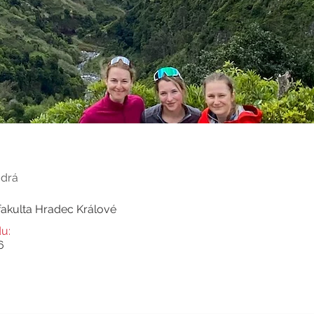
Klára
Máš otázku? Kont
udrá
fakulta Hradec Králové
u:
6