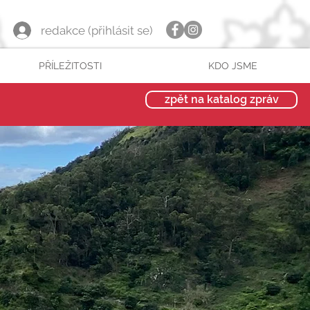
redakce (přihlásit se)
PŘÍLEŽITOSTI
KDO JSME
zpět na katalog zpráv