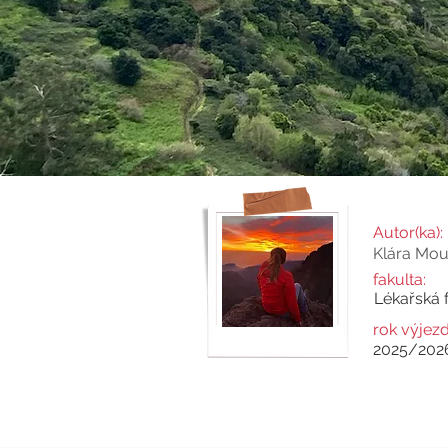
Autor(ka):
Klára Mo
fakulta:
Lékařská 
rok výjezd
2025/202