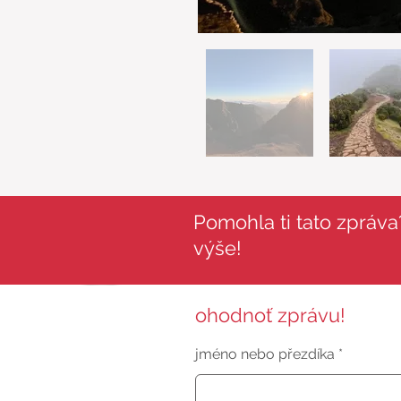
Pomohla ti tato zpráva?
výše!
ohodnoť zprávu!
jméno nebo přezdíka