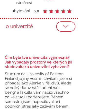
průměrné hodnocení je 2 z 5
náročnost
ubytování
5.0
průměrné hodnocení je 5 z 5
o univerzitě
Čím byla tvá univerzita výjimečná?
Jak vypadaly prostory ve kterých jsi
studoval(a) a univerzitní vybavení?
Studium na University of Eastern
Finland je jiný vesmír, chvílemi jsem si
připadal jako Alenka v říši divů. Klade
se velký důraz na "student well-
being" a fakulta vám nabízí všechno
co ke studiu potřebujete. Během
semestru jsem nepociťoval ani
poloviční stres jaký zažívám během