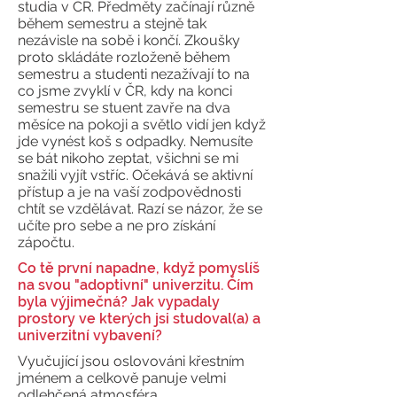
studia v ČR. Předměty začínají různě
během semestru a stejně tak
nezávisle na sobě i končí. Zkoušky
proto skládáte rozloženě během
semestru a studenti nezažívají to na
co jsme zvyklí v ČR, kdy na konci
semestru se stuent zavře na dva
měsíce na pokoji a světlo vidí jen když
jde vynést koš s odpadky. Nemusíte
se bát nikoho zeptat, všichni se mi
snažili vyjít vstříc. Očekává se aktivní
přístup a je na vaší zodpovědnosti
chtít se vzdělávat. Razí se názor, že se
učíte pro sebe a ne pro získání
zápočtu.
Co tě první napadne, když pomyslíš
na svou "adoptivní" univerzitu. Čím
byla výjimečná? Jak vypadaly
prostory ve kterých jsi studoval(a) a
univerzitní vybavení?
Vyučující jsou oslovováni křestním
jménem a celkově panuje velmi
odlehčená atmosféra.