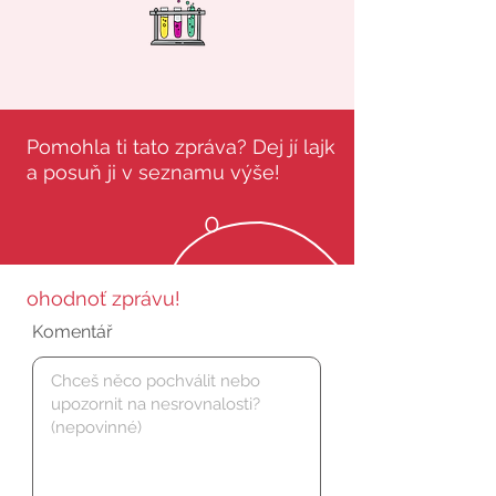
Pomohla ti tato zpráva? Dej jí lajk
a posuň ji v seznamu výše!
0
ohodnoť zprávu!
Komentář