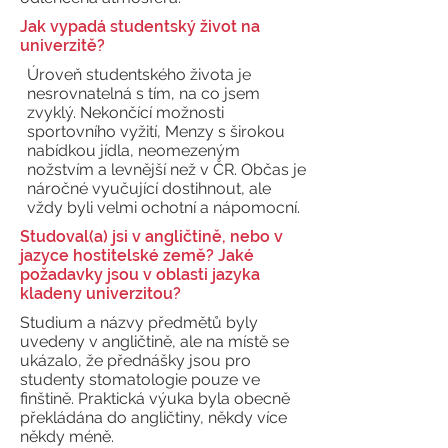
Jak vypadá studentský život na
univerzitě?
Úroveň studentského života je
nesrovnatelná s tím, na co jsem
zvyklý. Nekončící možnosti
sportovního vyžití, Menzy s širokou
nabídkou jídla, neomezeným
nožstvím a levnější než v ČR. Občas je
náročné vyučující dostihnout, ale
vždy byli velmi ochotní a nápomocní.
Studoval(a) jsi v angličtině, nebo v
jazyce hostitelské země? Jaké
požadavky jsou v oblasti jazyka
kladeny univerzitou?
Studium a názvy předmětů byly
uvedeny v angličtině, ale na místě se
ukázalo, že přednášky jsou pro
studenty stomatologie pouze ve
finštině. Praktická výuka byla obecně
překládána do angličtiny, někdy více
někdy méně.