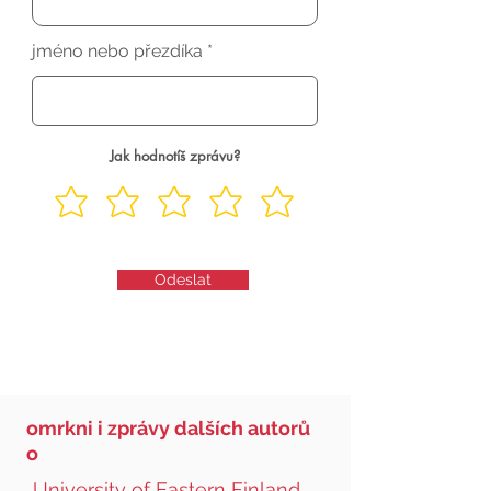
jméno nebo přezdíka
Jak hodnotíš zprávu?
Odeslat
omrkni i zprávy dalších autorů
o
University of Eastern Finland