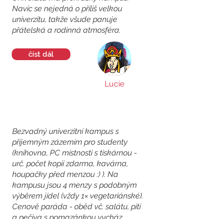
Navíc se nejedná o příliš velkou
univerzitu, takže všude panuje
přátelská a rodinná atmosféra.
číst dál
Lucie
Bezvadný univerzitní kampus s
příjemným zázemím pro studenty
(knihovna, PC místnosti s tiskárnou -
urč. počet kopií zdarma, kavárna,
houpačky před menzou :) ). Na
kampusu jsou 4 menzy s podobným
výběrem jídel (vždy 1× vegetariánské).
Cenově paráda - oběd vč. salátu, pití
a pečiva s pomazánkou vycház...