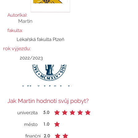
Autor(ka):
Martin
fakulta:
Lékařská fakulta Plzeň
rok výjezdu:
2022/2023
Jak Martin hodnotí svůj pobyt?
5.0
univerzita
průměrné hodnocení je 5 z 5
1.0
město
průměrné hodnocení je 1 z 5
2.0
finanční