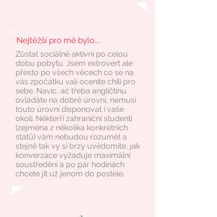
Nejtěžší pro mě bylo....
Zůstat sociálně aktivní po celou
dobu pobytu. Jsem extrovert ale
přesto po všech věcech co se na
vás zpočátku valí oceníte chíli pro
sebe. Navíc, ač třeba angličtinu
ovládáte na dobré úrovni, nemusí
touto úrovní disponovat i vaše
okolí. Některří zahraniční studenti
(zejména z několika konkrétních
států) vám nebudou rozumět a
stejně tak vy si brzy uvědomíte, jak
konverzace vyžaduje maximální
soustředění a po pár hodinách
chcete jít už jenom do postele.