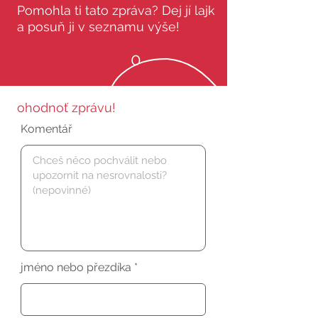
Pomohla ti tato zpráva? Dej jí lajk
a posuň ji v seznamu výše!
0
ohodnoť zprávu!
Komentář
jméno nebo přezdíka