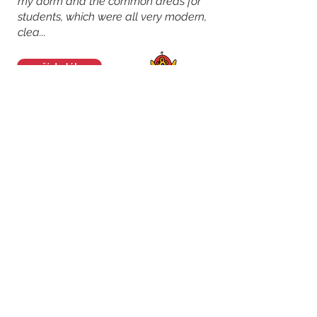
my dorm and the common areas for
students, which were all very modern,
clea...
číst dál
Patricia
Moderní prostory a hezký kampus
včetně posilovny a student's cellar,
kde se konaly různé eventy pro
studenty.
číst dál
Tomáš