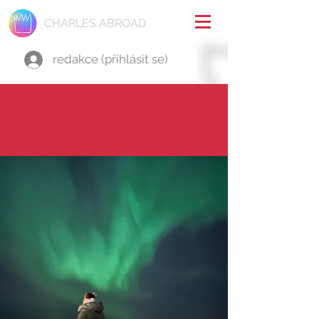
CHARLES ABROAD
redakce (přihlásit se)