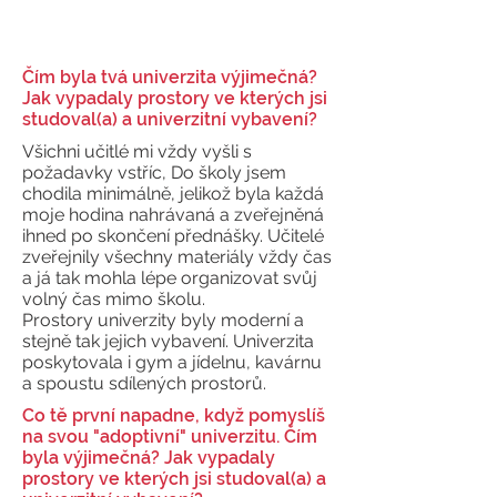
Čím byla tvá univerzita výjimečná?
Jak vypadaly prostory ve kterých jsi
studoval(a) a univerzitní vybavení?
Všichni učitlé mi vždy vyšli s
požadavky vstříc, Do školy jsem
chodila minimálně, jelikož byla každá
moje hodina nahrávaná a zveřejněná
ihned po skončení přednášky. Učitelé
zveřejnily všechny materiály vždy čas
a já tak mohla lépe organizovat svůj
volný čas mimo školu.
Prostory univerzity byly moderní a
stejně tak jejich vybavení. Univerzita
poskytovala i gym a jídelnu, kavárnu
a spoustu sdílených prostorů.
Co tě první napadne, když pomyslíš
na svou "adoptivní" univerzitu. Čím
byla výjimečná? Jak vypadaly
prostory ve kterých jsi studoval(a) a