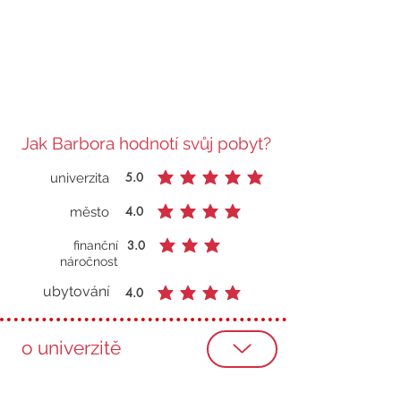
Jak Barbora hodnotí svůj pobyt?
5.0
univerzita
průměrné hodnocení je 5 z 5
4.0
město
průměrné hodnocení je 4 z 5
3.0
finanční
průměrné hodnocení je 3 z 5
náročnost
ubytování
4.0
průměrné hodnocení je 4 z 5
o univerzitě