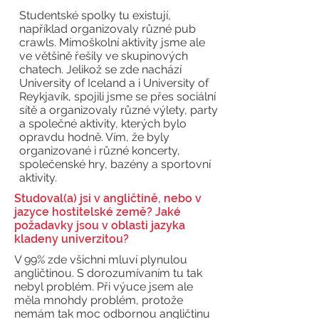
Studentské spolky tu existují,
například organizovaly různé pub
crawls. Mimoškolní aktivity jsme ale
ve většině řešily ve skupinových
chatech. Jelikož se zde nachází
University of Iceland a i University of
Reykjavík, spojili jsme se přes sociální
sítě a organizovaly různé výlety, party
a společné aktivity, kterých bylo
opravdu hodně. Vím, že byly
organizované i různé koncerty,
společenské hry, bazény a sportovní
aktivity.
Studoval(a) jsi v angličtině, nebo v
jazyce hostitelské země? Jaké
požadavky jsou v oblasti jazyka
kladeny univerzitou?
V 99% zde všichni mluví plynulou
angličtinou. S dorozumívaním tu tak
nebyl problém. Při výuce jsem ale
měla mnohdy problém, protože
nemám tak moc odbornou angličtinu