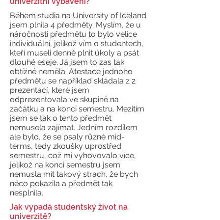
univerzitní vybavení?
Během studia na University of Iceland
jsem plnila 4 předměty. Myslím, že u
náročnosti předmětu to bylo velice
individuální, jelikož vím o studentech,
kteří museli denně plnit úkoly a psát
dlouhé eseje. Já jsem to zas tak
obtížné neměla. Atestace jednoho
předmětu se například skládala z 2
prezentací, které jsem
odprezentovala ve skupině na
začátku a na konci semestru. Mezitím
jsem se tak o tento předmět
nemusela zajímat. Jedním rozdílem
ale bylo, že se psaly různé mid-
terms, tedy zkoušky uprostřed
semestru, což mi vyhovovalo více,
jelikož na konci semestru jsem
nemusla mít takový strach, že bych
něco pokazila a předmět tak
nesplnila.
Jak vypadá studentský život na
univerzitě?