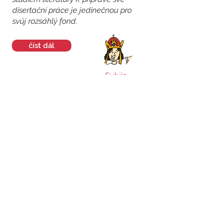
disertační práce je jedinečnou pro
svůj rozsáhlý fond.
číst dál
Sylvie
Další zprávy z regionu Itálie