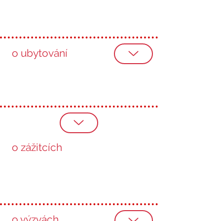
o ubytování
o zážitcích
o výzvách