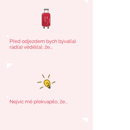
Před odjezdem bych býval(a)
rád(a) věděl(a), že...
Nejvíc mě překvapilo, že...