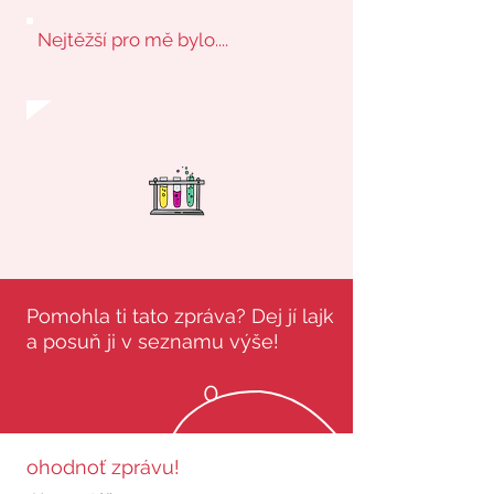
Nejtěžší pro mě bylo....
Pomohla ti tato zpráva? Dej jí lajk
a posuň ji v seznamu výše!
0
ohodnoť zprávu!