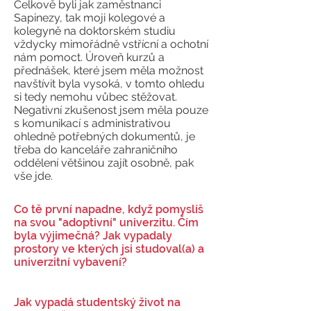
Celkově byli jak zaměstnanci
Sapinezy, tak moji kolegové a
kolegyně na doktorském studiu
vždycky mimořádně vstřícní a ochotní
nám pomoct. Úroveň kurzů a
přednášek, které jsem měla možnost
navštívit byla vysoká, v tomto ohledu
si tedy nemohu vůbec stěžovat.
Negativní zkušenost jsem měla pouze
s komunikací s administrativou
ohledně potřebných dokumentů, je
třeba do kanceláře zahraničního
oddělení většinou zajít osobně, pak
vše jde.
Co tě první napadne, když pomyslíš
na svou "adoptivní" univerzitu. Čím
byla výjimečná? Jak vypadaly
prostory ve kterých jsi studoval(a) a
univerzitní vybavení?
Jak vypadá studentský život na