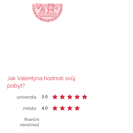
Jak Valentýna hodnotí svůj
pobyt?
5.0
univerzita
průměrné hodnocení je 5 z 5
4.0
město
průměrné hodnocení je 4 z 5
finanční
Zatím žádná hodnocení
náročnost