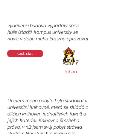
vybavení i budova vypadaly spíše
hůře (starší), kampus univerzity se
navíc v době mého Erasmu opravoval
číst dál
Johan
Účelem mého pobytu bylo studovat v
univerzitní knihovně, která se skládá z
dílčích knihoven jednotlivých fakult a
jejich kateder. Knihovna římského
práva, v níž jsem svůj pobyt strávila
studiem literatury k přípravě své