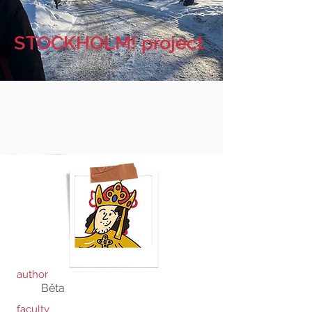
STOCKHOLM! project
author
Běta
faculty