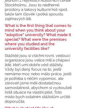
jednom z největších kulturních center
Stockholmu. Jsou to nádherné
prostory a takový kulturní hot-spot,
takže tam člověk i potká spoustu
zajímavých lidí.
What is the first thing that comes to
mind when you think about your
"adoptive" university? What made it
special? What were the premises
where you studied and the
university facilities like?
Stážisté jsou si všichni rovni, vedoucí
organizace jsou velice milí a chápaví
lidé, kteří umí dobře vést stážisty.
Vždy byl daný focus na to, jestli
nemáme moc nebo málo práce, jestli
je potřeba s něčím vypomoc, ale
zároveň jsme měli dostatečnou
samostatnost, abychom si vyzkoušeli
řešit situace na vlastní pěst. Toto
místo bych ostatním stážistům určitě
doporučila.