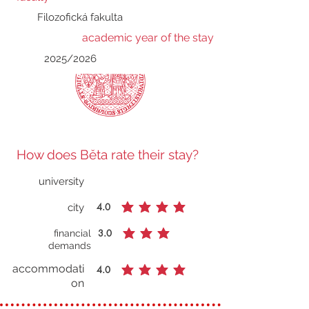
Filozofická fakulta
academic year of the stay
2025/2026
How does Běta rate their stay?
university
No ratings yet
4.0
city
average rating is 4 out of 5
3.0
financial
average rating is 3 out of 5
demands
accommodati
4.0
average rating is 4 out of 5
on