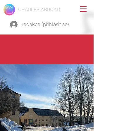
CHARLES ABROAD
redakce (přihlásit se)