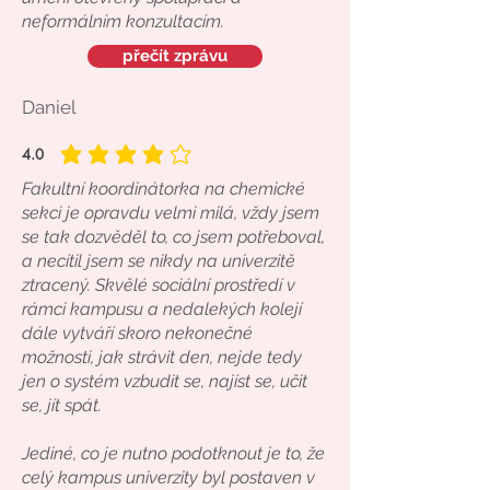
neformálním konzultacím.
přečít zprávu
Daniel
4.0
average rating is 4 out of 5
Fakultní koordinátorka na chemické
sekci je opravdu velmi milá, vždy jsem
se tak dozvěděl to, co jsem potřeboval,
a necítil jsem se nikdy na univerzitě
ztracený. Skvělé sociální prostředí v
rámci kampusu a nedalekých kolejí
dále vytváří skoro nekonečné
možnosti, jak strávit den, nejde tedy
jen o systém vzbudit se, najíst se, učit
se, jít spát.
Jediné, co je nutno podotknout je to, že
celý kampus univerzity byl postaven v