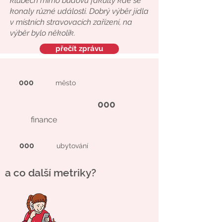
klubech mimo budovu fakulty kde se
konaly různé události. Dobrý výběr jídla
v místních stravovacích zařízení, na
výběr bylo několik.
přečít zprávu
000
město
000
finance
000
ubytování
a co další metriky?