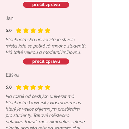
přečít zprávu
Jan
5.0
average rating is 5 out of 5
Stockholmská univerzita je skvělé
místo, kde se potkává mnoho studentů.
Má také velkou a moderní knihovnu.
přečít zprávu
Eliška
5.0
average rating is 5 out of 5
Na rozdíl od českých univerzit má
Stockholm University vlastní kampus,
který je velice příjemným prostředím
pro studenty. Takové městečko
několika fakult, mezi nimi velké zelené
plochy, spousta míst na zaparkování