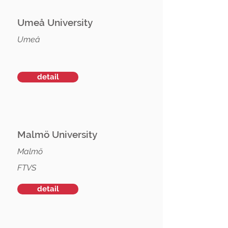
Umeå University
Umeå
detail
Malmö University
Malmö
FTVS
detail