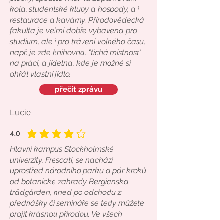
kola, studentské kluby a hospody, a i
restaurace a kavárny. Přírodovědecká
fakulta je velmi dobře vybavena pro
studium, ale i pro trávení volného času,
např. je zde knihovna, "tichá místnost"
na práci, a jídelna, kde je možné si
ohřát vlastní jídlo.
přečít zprávu
Lucie
4.0
average rating is 4 out of 5
Hlavní kampus Stockholmské
univerzity, Frescati, se nachází
uprostřed národního parku a pár kroků
od botanické zahrady Bergianska
trädgården, hned po odchodu z
přednášky či semináře se tedy můžete
projít krásnou přírodou. Ve všech