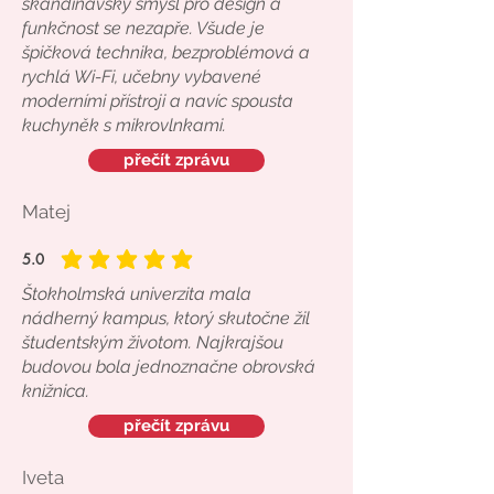
skandinávský smysl pro design a
funkčnost se nezapře. Všude je
špičková technika, bezproblémová a
rychlá Wi-Fi, učebny vybavené
moderními přístroji a navíc spousta
kuchyněk s mikrovlnkami.
přečít zprávu
Matej
5.0
average rating is 5 out of 5
Štokholmská univerzita mala
nádherný kampus, ktorý skutočne žil
študentským životom. Najkrajšou
budovou bola jednoznačne obrovská
knižnica.
přečít zprávu
Iveta