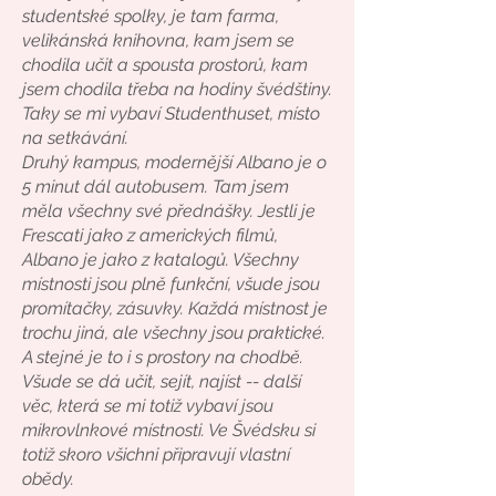
studentské spolky, je tam farma,
velikánská knihovna, kam jsem se
chodila učit a spousta prostorů, kam
jsem chodila třeba na hodiny švédštiny.
Taky se mi vybaví Studenthuset, místo
na setkávání.
Druhý kampus, modernější Albano je o
5 minut dál autobusem. Tam jsem
měla všechny své přednášky. Jestli je
Frescati jako z amerických filmů,
Albano je jako z katalogů. Všechny
místnosti jsou plně funkční, všude jsou
promítačky, zásuvky. Každá místnost je
trochu jiná, ale všechny jsou praktické.
A stejné je to i s prostory na chodbě.
Všude se dá učit, sejít, najíst -- další
věc, která se mi totiž vybaví jsou
mikrovlnkové místnosti. Ve Švédsku si
totiž skoro všichni připravují vlastní
obědy.