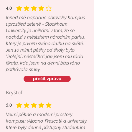
4.0
average rating is 4 out of 5
Ihned mě napadne obrovský kampus
uprostřed zeleně - Stockholm
University je unikátní v tom, že se
nachází v městském národním parku,
který je prvním svého druhu na světě.
Jen 10 minut pěšky od školy bylo
"kolejní městečko", jak jsem mu ráda
říkala, kde jsem na denní bázi ráno
potkávala srnky.
přečít zprávu
Kryštof
5.0
average rating is 5 out of 5
Velmi pěkné a moderní prostory
kampusu (Albano, Frescati) a univerzity,
které byly denně přístupny studentům