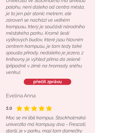
Univerzita ve Stockholmu má skvělou
polohu, není daleko od centra města,
je to jen pár stanic metrem, ale
zároveň se nachází ve velkém
kampusu, který je součástí národního
městského parku. Kromě šesti
výškových budov, které jsou hlavním
centrem kampusu, je tam tedy také
spousta přírody, nedaleko je jezero, z
knihovny je výhled přímo do zeleně
(případně v zimě na hromady sněhu
venku).
přečít zprávu
Evelina Anna
5.0
average rating is 5 out of 5
Moc se mi líbil kampus. Stockholmská
univerzita má kampusy dva - Frescati,
starší, je v parku, mají tam domečky