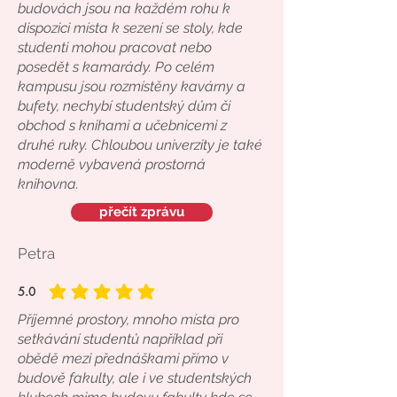
budovách jsou na každém rohu k
dispozici místa k sezení se stoly, kde
studenti mohou pracovat nebo
posedět s kamarády. Po celém
kampusu jsou rozmístěny kavárny a
bufety, nechybí studentský dům či
obchod s knihami a učebnicemi z
druhé ruky. Chloubou univerzity je také
moderně vybavená prostorná
knihovna.
přečít zprávu
Petra
5.0
average rating is 5 out of 5
Příjemné prostory, mnoho místa pro
setkávání studentů například při
obědě mezi přednáškami přímo v
budově fakulty, ale i ve studentských