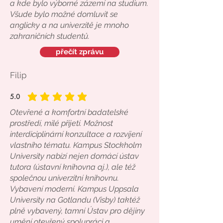
a kde bylo výborné zázemí na studium.
Všude bylo možné domluvit se
anglicky a na univerzitě je mnoho
zahraničních studentů.
přečít zprávu
Filip
5.0
average rating is 5 out of 5
Otevřené a komfortní badatelské
prostředí, milé přijetí. Možnost
interdiciplinární konzultace a rozvíjení
vlastního tématu. Kampus Stockholm
University nabízí nejen domácí ústav
tutora (ústavní knihovna aj.), ale též
společnou univerzitní knihovnu.
Vybavení moderní. Kampus Uppsala
University na Gotlandu (Visby) taktéž
plně vybavený, tamní Ústav pro dějiny
umění otevřený spolupráci a