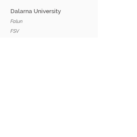
Dalarna University
Falun
FSV
detail
University of Gothenburg
Gothenburg
FHS, FSV, PřF, MFF, FaF, LFHK
detail