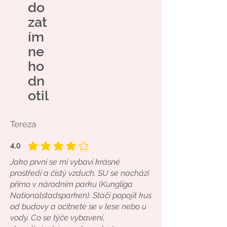
do
zat
ím
ne
ho
dn
otil
Tereza
4.0
average rating is 4 out of 5
Jako první se mi vybaví krásné
prostředí a čistý vzduch. SU se nachází
přímo v národním parku (Kungliga
Nationalstadsparken). Stačí popojít kus
od budovy a ocitnete se v lese nebo u
vody. Co se týče vybavení,