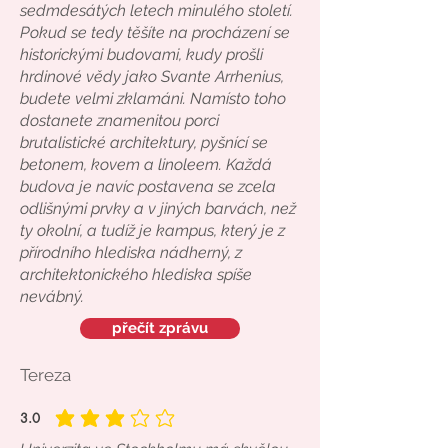
sedmdesátých letech minulého století.
Pokud se tedy těšíte na procházení se
historickými budovami, kudy prošli
hrdinové vědy jako Svante Arrhenius,
budete velmi zklamáni. Namísto toho
dostanete znamenitou porci
brutalistické architektury, pyšnící se
betonem, kovem a linoleem. Každá
budova je navíc postavena se zcela
odlišnými prvky a v jiných barvách, než
ty okolní, a tudíž je kampus, který je z
přírodního hlediska nádherný, z
architektonického hlediska spíše
nevábný.
přečít zprávu
Tereza
3.0
average rating is 3 out of 5