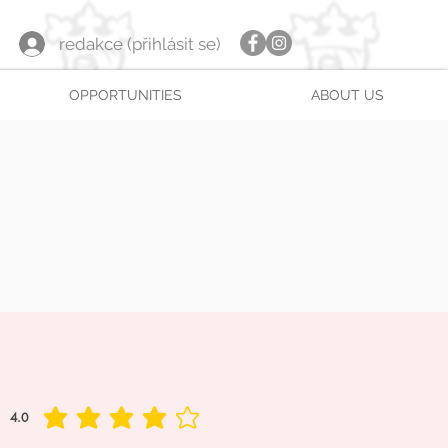
redakce (přihlásit se)
OPPORTUNITIES
ABOUT US
4.0
average rating is 4 out of 5