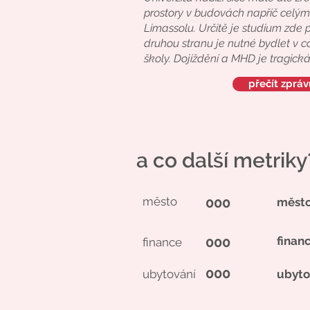
prostory v budovách napříč celý
Limassolu. Určitě je studium zde 
druhou stranu je nutné bydlet v co 
školy. Dojíždění a MHD je tragická
přečít zpráv
a co další metriky
město
000
měst
000
finan
finance
000
ubytování
ubyto