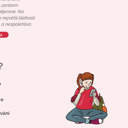
m centrem
příjemné. Na
největší blízkosti
 a nespolehlivá.
u
?
o
ce
vání