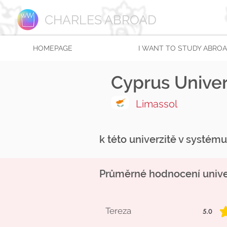
CHARLES ABROAD
HOMEPAGE
I WANT TO STUDY ABRO
Cyprus Univer
Limassol
k této univerzitě v systém
Průměrné hodnocení univer
Tereza
5.0
average r