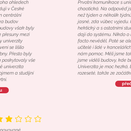
mnoha ohledech
Prvotní komunikace s univ
uduji v České
chaotická. Na odpověď js
n centrální
než týden a několik týdn
ika budov
jasné, zda vůbec vyjedu. 
budovy však byly
hektický a s ostatními st
e přesuny mezi
dají do systému. Nikdo o 
y univerzity
facto nevěděl. Poté se a
ení se lišilo
učitelé i lidé v kancelářích
ny. Přesto byly
nám pomoc. Měli jsme ta
 poskytovaly vše
jsme viděli budovy, kde 
ě univerzita
Univerzita je moc hezká,
ojmem a studijní
rozeseté, takže ze začátk
tní.
přeč
u
ating is 2 out of 5
renovované