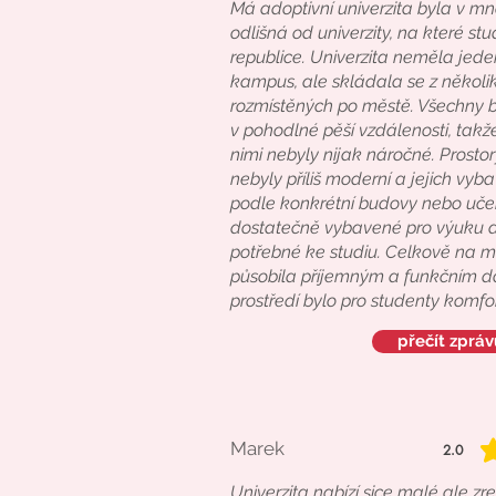
Má adoptivní univerzita byla v 
odlišná od univerzity, na které st
republice. Univerzita neměla jede
kampus, ale skládala se z někol
rozmístěných po městě. Všechny 
v pohodlné pěší vzdálenosti, takž
nimi nebyly nijak náročné. Prostor
nebyly příliš moderní a jejich vybav
podle konkrétní budovy nebo učeb
dostatečně vybavené pro výuku a
potřebné ke studiu. Celkově na m
působila příjemným a funkčním d
prostředí bylo pro studenty komfor
přečít zpráv
Marek
2.0
average r
Univerzita nabízí sice malé ale z