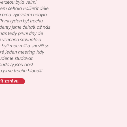
erzitou byla velmi
em čekala kolikrát déle
ů před výjezdem nebylo
První týden byl trochu
udenty jsme čekali, až nás
nás tedy první dny de
le všechno srovnalo a
 byli moc milí a snažili se
ké jeden meeting, kdy
budeme studovat.
 budovy jsou dost
u jsme trochu bloudili.
ít zprávu