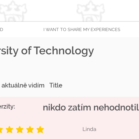
AD
I WANT TO SHARE MY EXPERIENCES
sity of Technology
u aktuálně vidím
Title
nikdo zatím nehodnotil
zity:
Linda
ating is 5 out of 5