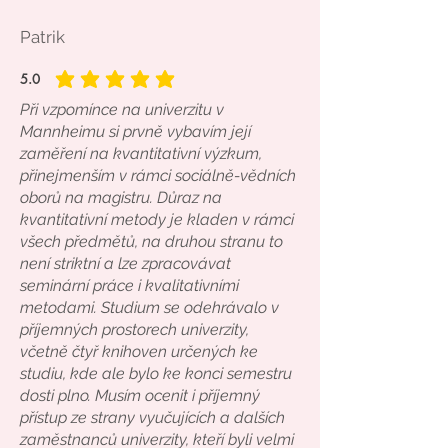
Patrik
5.0
průměrné hodnocení je 5 z 5
Při vzpomínce na univerzitu v
Mannheimu si prvně vybavím její
zaměření na kvantitativní výzkum,
přinejmenším v rámci sociálně-vědních
oborů na magistru. Důraz na
kvantitativní metody je kladen v rámci
všech předmětů, na druhou stranu to
není striktní a lze zpracovávat
seminární práce i kvalitativními
metodami. Studium se odehrávalo v
příjemných prostorech univerzity,
včetně čtyř knihoven určených ke
studiu, kde ale bylo ke konci semestru
dosti plno. Musím ocenit i příjemný
přístup ze strany vyučujících a dalších
zaměstnanců univerzity, kteří byli velmi