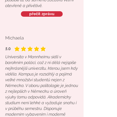
otevřeně a přívětivě.
přečít zprávu
Michaela
5.0
průměrné hodnocení je 5 z 5
Universita v Mannheimu sídlí v
barokním paláci, což z ní dělá nejspíše
nejkrásnější univerzitu, kterou jsem kdy
viděla. Kampus je rozsáhlý a pojímá
velké množství studentů nejen z
Německa. V oboru politologie je jednou
z nejlepších v Německu a úroveň
výuky tomu odpovídá. Akademicky
studium není lehké a vyžaduje snahu i
v průběhu semestru. Disponuje
moderním vybavením i moderně