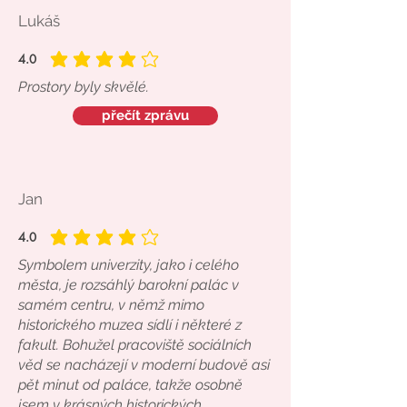
Lukáš
4.0
průměrné hodnocení je 4 z 5
Prostory byly skvělé.
přečít zprávu
Jan
4.0
průměrné hodnocení je 4 z 5
Symbolem univerzity, jako i celého
města, je rozsáhlý barokní palác v
samém centru, v němž mimo
historického muzea sídlí i některé z
fakult. Bohužel pracoviště sociálních
věd se nacházejí v moderní budově asi
pět minut od paláce, takže osobně
jsem v krásných historických