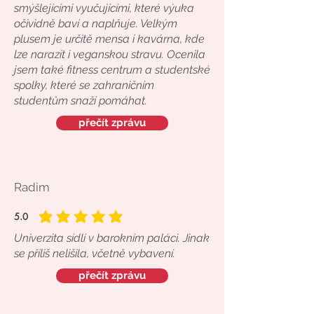
smýšlejícími vyučujícími, které výuka
očividně baví a naplňuje. Velkým
plusem je určitě mensa i kavárna, kde
lze narazit i veganskou stravu. Ocenila
jsem také fitness centrum a studentské
spolky, které se zahraničním
studentům snaží pomáhat.
přečít zprávu
Radim
5.0
průměrné hodnocení je 5 z 5
Univerzita sídlí v barokním paláci. Jinak
se příliš nelišila, včetně vybavení.
přečít zprávu