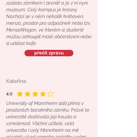
zůstala zámkem i zevnitř a je z ní nyní
muzeum. Celý kampus je krásný.
Nachází se v něm několik knihoven,
menza, prostor pro odpočinek nebo tzv.
MensaWagon, ve kterém si studenti
můžou zakoupit malé občerstvení nebo
si udělat kafe.
přečít zprávu
Kateřina
4.0
průměrné hodnocení je 4 z 5
University of Mannheim sídlí přímo v
prostorách barokního zámku. Právě to
univerzitě dodávalo její kouzlo a
vznešenost. Všichni učitelé, celá
univerzita i celý Mannheim na mě
působili už od samého začátku velmi