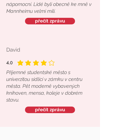
nápomocní. Lidé byli obecně ke mně v
Mannheimu velmi milí.
přečít zprávu
David
4.0
průměrné hodnocení je 4 z 5
Příjemné studentské město s
univerzitou sídlící v zámku v centru
města. Pět moderně vybavených
knihoven, mensa, koleje v dobrém
stavu.
přečít zprávu