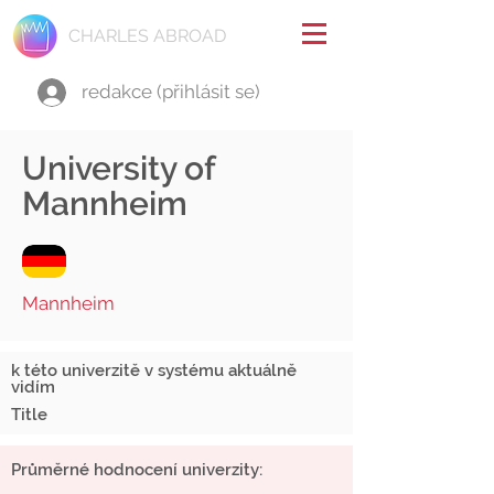
CHARLES ABROAD
redakce (přihlásit se)
University of
Mannheim
Mannheim
k této univerzitě v systému aktuálně
vidím
Title
Průměrné hodnocení univerzity: