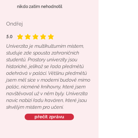
nikdo zatím nehodnotil
Ondřej
5.0
průměrné hodnocení je 5 z 5
Univerzita je multikulturním místem,
studuje zde spousta zahraničních
studentů. Prostory univerzity jsou
historické, jelikož se řada předmětů
odehrává v paláci. Většinu předmětů
jsem měl sice v moderní budově mimo
palác, nicméně knihovny, které jsem
navštěvoval už v něm byly. Univerzita
navíc nabízí řadu kaváren, které jsou
skvělým místem pro učení.
přečít zprávu