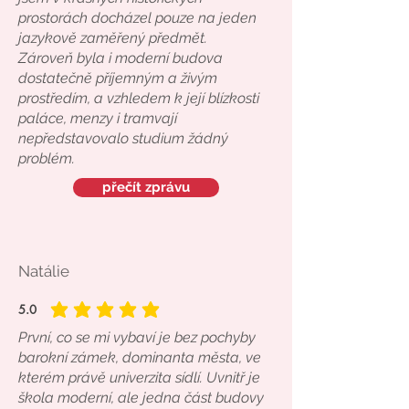
prostorách docházel pouze na jeden
jazykově zaměřený předmět.
Zároveň byla i moderní budova
dostatečně příjemným a živým
prostředím, a vzhledem k její blízkosti
paláce, menzy i tramvají
nepředstavovalo studium žádný
problém.
přečít zprávu
Natálie
5.0
průměrné hodnocení je 5 z 5
První, co se mi vybaví je bez pochyby
barokní zámek, dominanta města, ve
kterém právě univerzita sídlí. Uvnitř je
škola moderní, ale jedna část budovy