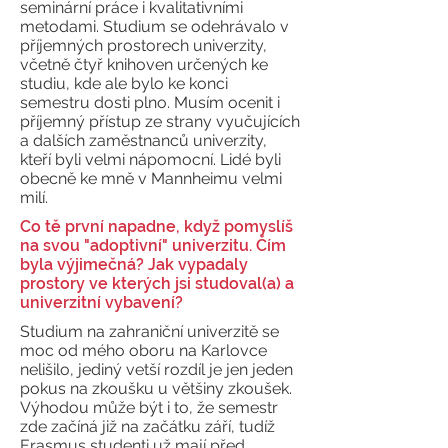
seminární práce i kvalitativními
metodami. Studium se odehrávalo v
příjemných prostorech univerzity,
včetně čtyř knihoven určených ke
studiu, kde ale bylo ke konci
semestru dosti plno. Musím ocenit i
příjemný přístup ze strany vyučujících
a dalších zaměstnanců univerzity,
kteří byli velmi nápomocní. Lidé byli
obecně ke mně v Mannheimu velmi
milí.
Co tě první napadne, když pomyslíš
na svou "adoptivní" univerzitu. Čím
byla výjimečná? Jak vypadaly
prostory ve kterých jsi studoval(a) a
univerzitní vybavení?
Studium na zahraniční univerzitě se
moc od mého oboru na Karlovce
nelišilo, jediný vetší rozdíl je jen jeden
pokus na zkoušku u většiny zkoušek.
Výhodou může být i to, že semestr
zde začíná již na začátku září, tudíž
Erasmus studenti už mají před