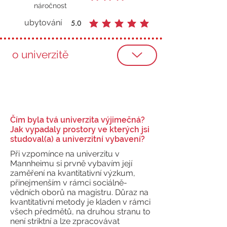
průměrné hodnocení je 3 z 5
náročnost
ubytování
5.0
průměrné hodnocení je 5 z 5
o univerzitě
Čím byla tvá univerzita výjimečná?
Jak vypadaly prostory ve kterých jsi
studoval(a) a univerzitní vybavení?
Při vzpomínce na univerzitu v
Mannheimu si prvně vybavím její
zaměření na kvantitativní výzkum,
přinejmenším v rámci sociálně-
vědních oborů na magistru. Důraz na
kvantitativní metody je kladen v rámci
všech předmětů, na druhou stranu to
není striktní a lze zpracovávat