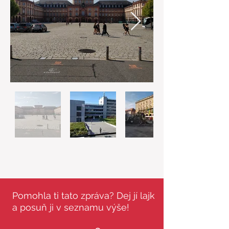
Pomohla ti tato zpráva? Dej jí lajk
a posuň ji v seznamu výše!