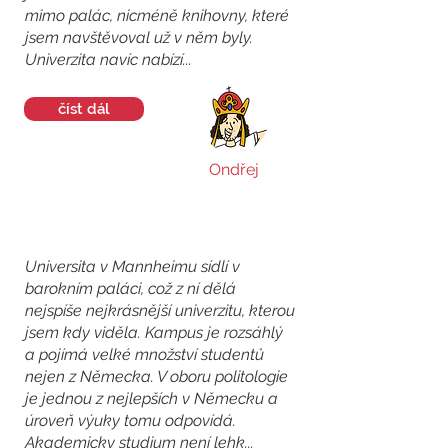
mimo palác, nicméně knihovny, které
jsem navštěvoval už v něm byly.
Univerzita navíc nabízí...
číst dál
Ondřej
Universita v Mannheimu sídlí v
barokním paláci, což z ní dělá
nejspíše nejkrásnější univerzitu, kterou
jsem kdy viděla. Kampus je rozsáhlý
a pojímá velké množství studentů
nejen z Německa. V oboru politologie
je jednou z nejlepších v Německu a
úroveň výuky tomu odpovídá.
Akademicky studium není lehk...