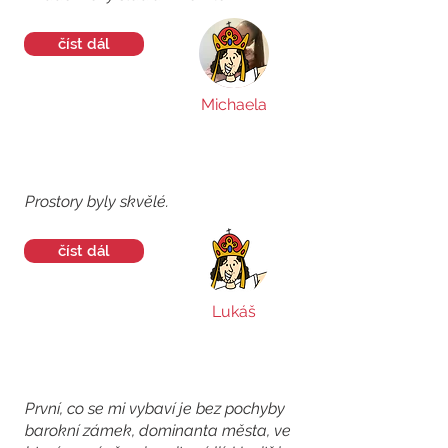
číst dál
Michaela
Prostory byly skvělé.
číst dál
Lukáš
První, co se mi vybaví je bez pochyby
barokní zámek, dominanta města, ve