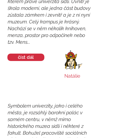
kterém právě univerzita sídlí. Uvnitř je
škola moderní, ale jedna část budovy
zůstala zámkem i zevnitř a je z ní nyní
muzeum. Celý kampus je krásný.
Nachází se v něm několik knihoven,
menza, prostor pro odpočinek nebo
tzv. Mens...
číst dál
Natálie
Symbolem univerzity, jako i celého
města, je rozsáhlý barokní palác v
samém centru, v němž mimo
historického muzea sídlí i některé z
fakult. Bohužel pracoviště sociálních