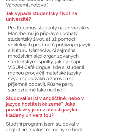
Vánocemi „hotovo“.
Jak vypadá studentský život na
univerzitě?
Pro Erasmus studenty na univerzitě v
Mannheimu je připraven bohatý
studentský život, ať už pomocí
volitelných předmětů přibližující jazyk
a kulturu Německa, či zejména
množstvím akcí organizovaných
studentskými spolky, jako je např.
VISUM Café Lingua, kde si studenti
mohou procvičit mateřské jazyky
svých spolužáků a zároveň se
příjemně pobavit. Různé party
samozřejmě také nechybí.
Studoval(a) jsi v angličtině, nebo v
jazyce hostitelské země? Jaké
požadavky jsou v oblasti jazyka
kladeny univerzitou?
Studijní program jsem studoval v
angličtině, znalost němčiny se hodí