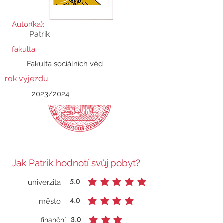
Autor(ka):
Patrik
fakulta:
Fakulta sociálních věd
rok výjezdu:
2023/2024
Jak Patrik hodnotí svůj pobyt?
5.0
univerzita
průměrné hodnocení je 5 z 5
4.0
město
průměrné hodnocení je 4 z 5
3.0
finanční