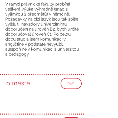
V rámci právnické fakulty probíhá
veškerá výuka výhradně (snad s
výjimkou 2 předmětů) v němčině.
Požadavky na cizí jazyk jsou tak spíše
vyšší, tj. navzdory univerzitnímu
doporučení na úrověň B2, bych určitě
doporučoval úroveň C1. Po celou
dobu studia jsem komunikaci v
angličtině v podstatě nevyužil,
alespoň ne v komunikaci s univerzitou
a pedagogy.
o městě