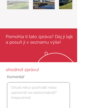
Pomohla ti tato zpráva? Dej jí lajk
a posuň ji v seznamu výše!
0
ohodnoť zprávu!
Komentář