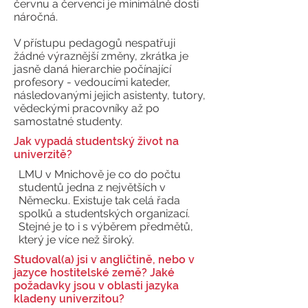
červnu a červenci je minimálně dosti
náročná.
V přístupu pedagogů nespatřuji
žádné výraznější změny, zkrátka je
jasně daná hierarchie počínající
profesory - vedoucími kateder,
následovanými jejich asistenty, tutory,
vědeckými pracovníky až po
samostatné studenty.
Jak vypadá studentský život na
univerzitě?
LMU v Mnichově je co do počtu
studentů jedna z největších v
Německu. Existuje tak celá řada
spolků a studentských organizací.
Stejné je to i s výběrem předmětů,
který je více než široký.
Studoval(a) jsi v angličtině, nebo v
jazyce hostitelské země? Jaké
požadavky jsou v oblasti jazyka
kladeny univerzitou?