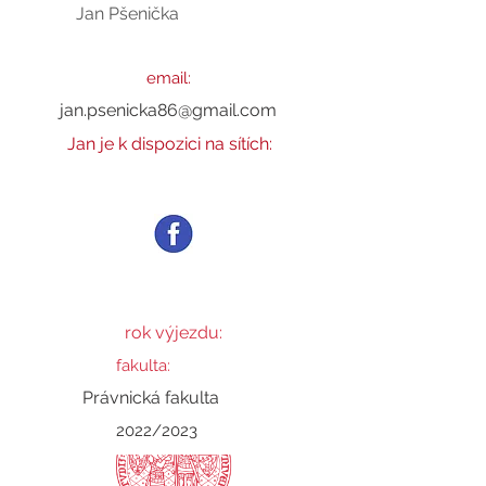
Jan Pšenička
Jan
email:
jan.psenicka86@gmail.com
Jan je k dispozici na sítích:
rok výjezdu:
fakulta:
Právnická fakulta
2022/2023