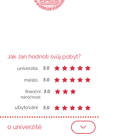
Jak Jan hodnotí svůj pobyt?
5.0
univerzita
průměrné hodnocení je 5 z 5
5.0
město
průměrné hodnocení je 5 z 5
3.0
finanční
průměrné hodnocení je 3 z 5
náročnost
ubytování
5.0
průměrné hodnocení je 5 z 5
o univerzitě