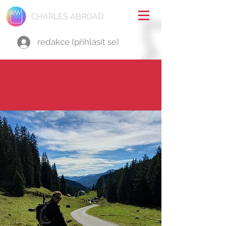
CHARLES ABROAD
redakce (přihlásit se)