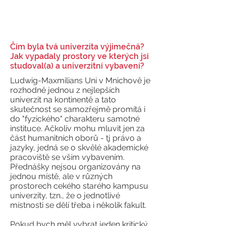
Čím byla tvá univerzita výjimečná?
Jak vypadaly prostory ve kterých jsi
studoval(a) a univerzitní vybavení?
Ludwig-Maxmilians Uni v Mnichově je
rozhodně jednou z nejlepších
univerzit na kontinentě a tato
skutečnost se samozřejmě promítá i
do "fyzického" charakteru samotné
instituce. Ačkoliv mohu mluvit jen za
část humanitních oborů - tj právo a
jazyky, jedná se o skvělé akademické
pracoviště se vším vybavením.
Přednášky nejsou organizovány na
jednou místě, ale v různých
prostorech cekého starého kampusu
univerzity, tzn., že o jednotlivé
místnosti se dělí třeba i několik fakult.
Pokud bych měl vybrat jeden kritický