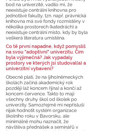
bod na univerzitě, vadilo mi, že
neexistuje centrální knihovna pro
jednotlivé fakulty, tzn. např. právnická
knihovna má své fondy rozmístěny v
několika prostorech (katedrách) a
neexistuje centrální místo, kdy by byla
veškerá literatura umístěna.
Co tě první napadne, když pomyslíš
na svou "adoptivní" univerzitu. Čím
byla výjimečná? Jak vypadaly
prostory ve kterých jsi studoval(a) a
univerzitní vybavení?
Obecně platí, že na (jiho)německých
školách začíná akademický rok
později (až koncem října) a končí až
koncem července. Takto to mají
všechny druhy škol od školek po
univerzity. Samozřejmě mi nepřísluší
nijak hodnotit systém organizace
školního roku v Bavorsku, ale
minimálně mohu naznačit, že
návštěva přednášek a seminářů v