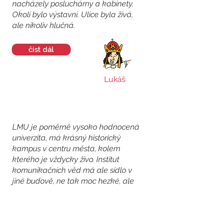
nacházely posluchárny a kabinety.
Okolí bylo výstavní. Ulice byla živá,
ale nikoliv hlučná.
číst dál
Lukáš
LMU je poměrně vysoko hodnocená
univerzita, má krásný historický
kampus v centru města, kolem
kterého je vždycky živo. Institut
komunikačních věd má ale sídlo v
jiné budově, ne tak moc hezké, ale
nacházející se uprostřed obrovského
parku. :)