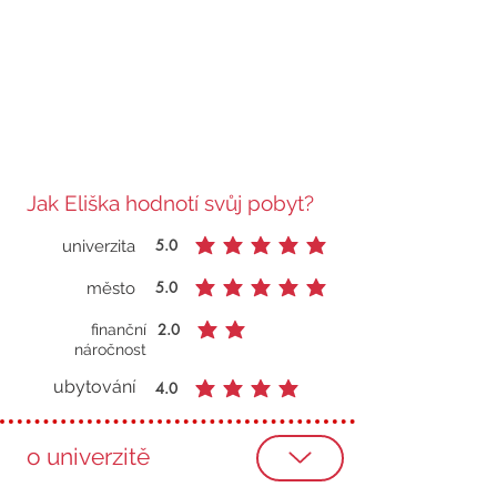
Jak Eliška hodnotí svůj pobyt?
5.0
univerzita
průměrné hodnocení je 5 z 5
5.0
město
průměrné hodnocení je 5 z 5
2.0
finanční
průměrné hodnocení je 2 z 5
náročnost
ubytování
4.0
průměrné hodnocení je 4 z 5
o univerzitě