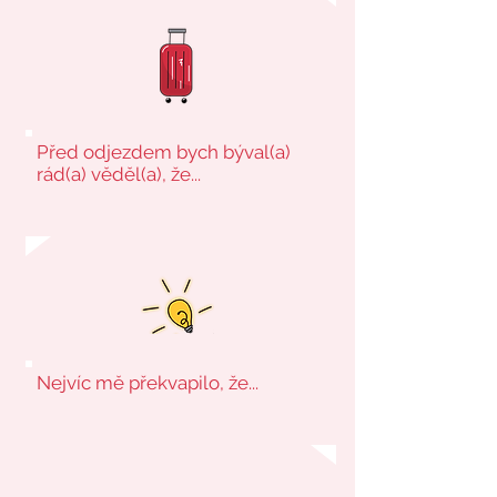
Před odjezdem bych býval(a)
rád(a) věděl(a), že...
Nejvíc mě překvapilo, že...