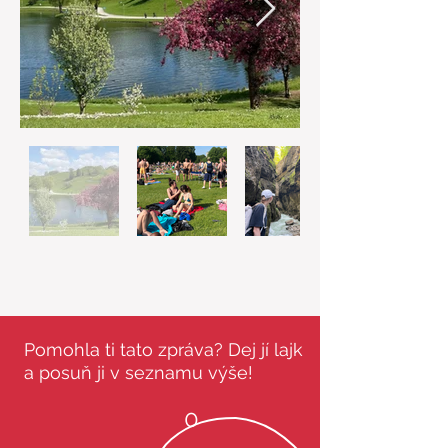
Pomohla ti tato zpráva? Dej jí lajk
a posuň ji v seznamu výše!
0