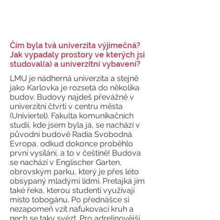
Čím byla tvá univerzita výjimečná?
Jak vypadaly prostory ve kterých jsi
studoval(a) a univerzitní vybavení?
LMU je nádherná univerzita a stejně
jako Karlovka je rozsetá do několika
budov. Budovy najdeš převážně v
univerzitní čtvrti v centru města
(Univiertel). Fakulta komunikačních
studií, kde jsem byla já, se nachází v
původní budově Radia Svobodná
Evropa, odkud dokonce proběhlo
první vysílání, a to v češtině! Budova
se nachází v Englischer Garten,
obrovským parku, který je přes léto
obsypaný mladými lidmi. Pretajká jím
také řeka, kterou studenti využívají
místo tobogánu. Po přednášce si
nezapomeň vzít nafukovací kruh a
nech se taky svézt. Pro adrelinovější