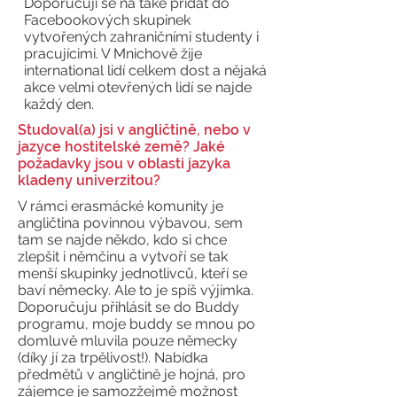
Doporučuji se na také přidat do
Facebookových skupinek
vytvořených zahraničními studenty i
pracujícimi. V Mnichově žije
international lidí celkem dost a nějaká
akce velmi otevřených lidí se najde
každý den.
Studoval(a) jsi v angličtině, nebo v
jazyce hostitelské země? Jaké
požadavky jsou v oblasti jazyka
kladeny univerzitou?
V rámci erasmácké komunity je
angličtina povinnou výbavou, sem
tam se najde někdo, kdo si chce
zlepšit i němčinu a vytvoří se tak
menší skupinky jednotlivců, kteří se
baví německy. Ale to je spíš výjimka.
Doporučuju přihlásit se do Buddy
programu, moje buddy se mnou po
domluvě mluvila pouze německy
(díky jí za trpělivost!). Nabídka
předmětů v angličtině je hojná, pro
zájemce je samozžejmě možnost