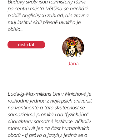
Budovy školy jsou rozmístěny různě
po centru města. Většina se nachází
poblíž Anglických zahrad, ale zrovna
můj institut sídlí přesně uvnitř a je
obklo...
číst dál
Jana
Ludwig-Maxmilians Uni v Mnichově je
rozhodně jednou z nejlepších univerzit
na kontinentě a tato skutečnost se
samozřejmě promítá i do "fyzického"
charakteru samotné instituce. Ačkoliv
mohu mluvit jen za část humanitních
oborů - tj právo a jazyky, jedná se o