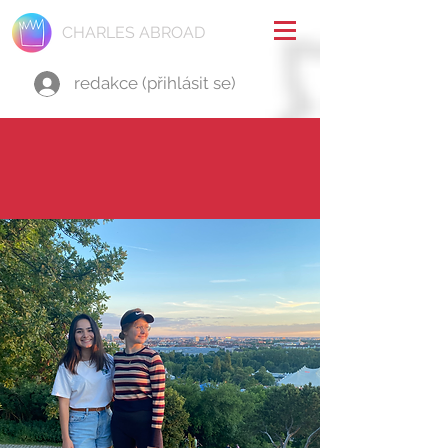
CHARLES ABROAD
redakce (přihlásit se)