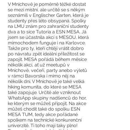
V Mnichově je poměrně těžké dostat
se mezi místní, ale určitě se s někým
seznámíš v Englischer Garten, která je
studenty přes léto obsypaná. Spolky
na LMU znám pro zahraniční studenty
dva a to sice Tutoria a ESN MESA. Já
jsem se účastnila akcí s MESOU, která
mimochodem funguje i na Karlovce.
Takže pro ty, kteří chtějí vrátit dobro
po návratu zpět ideální příležitost se
zapojit. MESA pořádá během měsíce
několik akcí, ať už meetupů v
Mnichově, večeří, party anebo výletů
v rámci Bavorska i mimo něj na
několik dní. V Mnichově je také velká
hiking komunita, do které se MESA
také zapojuje. Určitě ale vzniknout
WhatsApp skupiny nadšenců do hor,
ke kterým se můžeš připojit. Na akce
můžeš chodit také do spolku ESN
MESA TUM, tedy akce pořádané
spolkem na technické konkurenční
univerzitě. Ti toho mají taky plno!