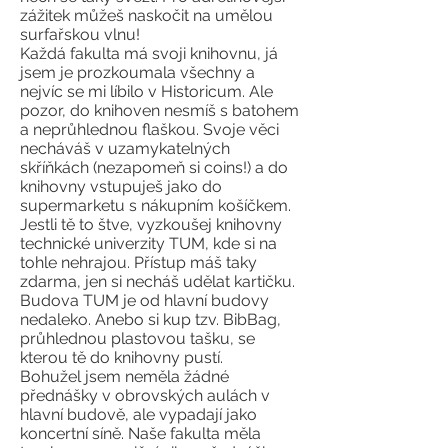
zážitek můžeš naskočit na umělou
surfařskou vlnu!
Každá fakulta má svoji knihovnu, já
jsem je prozkoumala všechny a
nejvíc se mi líbilo v Historicum. Ale
pozor, do knihoven nesmíš s batohem
a neprůhlednou flaškou. Svoje věci
necháváš v uzamykatelných
skříňkách (nezapomeň si coins!) a do
knihovny vstupuješ jako do
supermarketu s nákupním košíčkem.
Jestli tě to štve, vyzkoušej knihovny
technické univerzity TUM, kde si na
tohle nehrajou. Přístup máš taky
zdarma, jen si necháš udělat kartičku.
Budova TUM je od hlavní budovy
nedaleko. Anebo si kup tzv. BibBag,
průhlednou plastovou tašku, se
kterou tě do knihovny pustí.
Bohužel jsem neměla žádné
přednášky v obrovských aulách v
hlavní budově, ale vypadají jako
koncertní síně. Naše fakulta měla