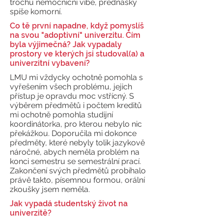
trochu nemocniční vibe, přednášky
spíše komorní.
Co tě první napadne, když pomyslíš
na svou "adoptivní" univerzitu. Čím
byla výjimečná? Jak vypadaly
prostory ve kterých jsi studoval(a) a
univerzitní vybavení?
LMU mi vždycky ochotně pomohla s
vyřešením všech problému, jejich
přístup je opravdu moc vstřícný. S
výběrem předmětů i počtem kreditů
mi ochotně pomohla studijní
koordinátorka, pro kterou nebylo nic
překážkou. Doporučila mi dokonce
předměty, které nebyly tolik jazykově
náročné, abych neměla problém na
konci semestru se semestrální prací.
Zakončení svých předmětů probíhalo
právě takto, písemnou formou, orální
zkoušky jsem neměla.
Jak vypadá studentský život na
univerzitě?