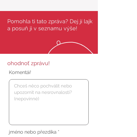
Pomohla ti tato zpráva? Dej jí lajk
a posuň ji v seznamu výše!
0
ohodnoť zprávu!
Komentář
jméno nebo přezdíka