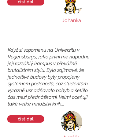
číst dál
Johanka
Když si vzpomenu na Univerzitu v
Regensburgu, jako první mě napadne
její rozsáhlý kampus v převážně
brutalistním stylu. Bylo zajímavé, že
jednotlivé budovy byly propojeny
systémem podchodů, což studentům
výrazně usnadňovalo pohyb a šetřilo
čas mezi přednáškami. Velmi oceňuji
také velké množství knih...
číst dál