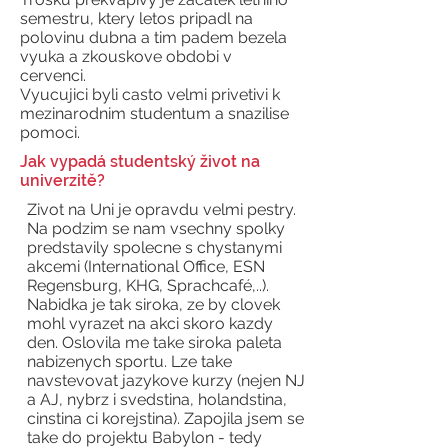
semestru, ktery letos pripadl na
polovinu dubna a tim padem bezela
vyuka a zkouskove obdobi v
cervenci.
Vyucujici byli casto velmi privetivi k
mezinarodnim studentum a snazilise
pomoci.
Jak vypadá studentský život na
univerzitě?
Zivot na Uni je opravdu velmi pestry.
Na podzim se nam vsechny spolky
predstavily spolecne s chystanymi
akcemi (International Office, ESN
Regensburg, KHG, Sprachcafé,..).
Nabidka je tak siroka, ze by clovek
mohl vyrazet na akci skoro kazdy
den. Oslovila me take siroka paleta
nabizenych sportu. Lze take
navstevovat jazykove kurzy (nejen NJ
a AJ, nybrz i svedstina, holandstina,
cinstina ci korejstina). Zapojila jsem se
take do projektu Babylon - tedy