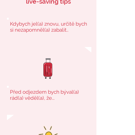
live-saving tips
Kdybych jel(a) znovu, určitě bych
si nezapomněl(a) zabalit..
Před odjezdem bych býval(a)
rád(a) věděl(a), že...