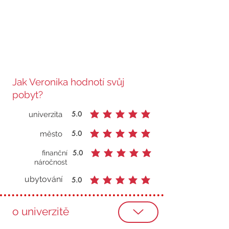
Jak Veronika hodnotí svůj
pobyt?
5.0
univerzita
průměrné hodnocení je 5 z 5
5.0
město
průměrné hodnocení je 5 z 5
5.0
finanční
průměrné hodnocení je 5 z 5
náročnost
ubytování
5.0
průměrné hodnocení je 5 z 5
o univerzitě