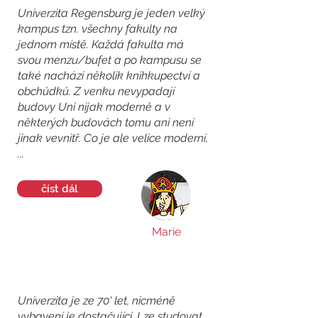
Univerzita Regensburg je jeden velký
kampus tzn. všechny fakulty na
jednom místě. Každá fakulta má
svou menzu/bufet a po kampusu se
také nachází několik knihkupectví a
obchůdků. Z venku nevypadají
budovy Uni nijak moderně a v
některých budovách tomu ani není
jinak vevnitř. Co je ale velice moderní,
...
číst dál
Marie
Univerzita je ze 70' let, nicméně
vybavení je dostačující. Lze studovat