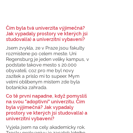
Čím byla tvá univerzita výjimečná?
Jak vypadaly prostory ve kterých jsi
studoval(a) a univerzitní vybavení?
Jsem zvykla, ze v Praze jsou fakulty
rozmistene po celem meste. Uni
Regensburg je jeden veliky kampus, v
podstate takove mesto s 20.000
obyvateli, coz pro me byl novy
zazitek a prislo mi to supeer. Mym
velmi oblibenym mistem zde byla
botanicka zahrada.
Co tě první napadne, když pomyslíš
na svou "adoptivní" univerzitu. Čím
byla výjimečná? Jak vypadaly
prostory ve kterých jsi studoval(a) a
univerzitní vybavení?
Vyjela jsem na cely akademicky rok.
Trosku prekvapivy je zacatek letniho