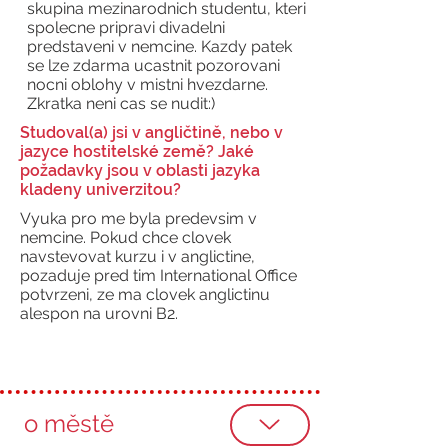
skupina mezinarodnich studentu, kteri
spolecne pripravi divadelni
predstaveni v nemcine. Kazdy patek
se lze zdarma ucastnit pozorovani
nocni oblohy v mistni hvezdarne.
Zkratka neni cas se nudit:)
Studoval(a) jsi v angličtině, nebo v
jazyce hostitelské země? Jaké
požadavky jsou v oblasti jazyka
kladeny univerzitou?
Vyuka pro me byla predevsim v
nemcine. Pokud chce clovek
navstevovat kurzu i v anglictine,
pozaduje pred tim International Office
potvrzeni, ze ma clovek anglictinu
alespon na urovni B2.
o městě