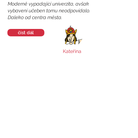
Moderně vypadající uníverzita, avšak
vybavení učeben tomu neodpovídalo.
Daleko od centra města.
číst dál
Kateřina
Univerzita byla uspořádaná ve stylu
campusové univerzity, takže vsechny
fakulty, sportovní prostory, menzy a
další byly u sebe.
číst dál
Katarina