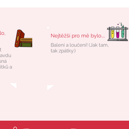
lo,
Nejtěžší pro mě bylo....
Balení a loučení! (Jak tam,
t
tak zpátky:)
ravdu
sná
itků a
0