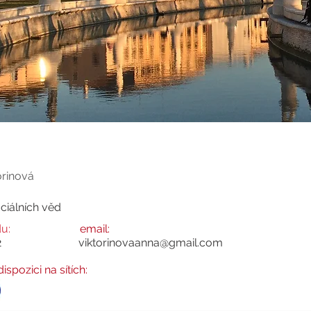
Anna
Máš otázku? Kont
orinová
ciálních věd
u:
email:
2
viktorinovaanna@gmail.com
ispozici na sítích: