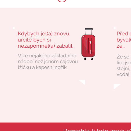
Kdybych jel(a) znovu,
Před 
určitě bych si
býval(
nezapomněl(a) zabalit..
že...
Více nějakého základního
Že se
nádobí než jenom čajovou
lidi j
lžičku a kapesní nožík.
stejní
voda!