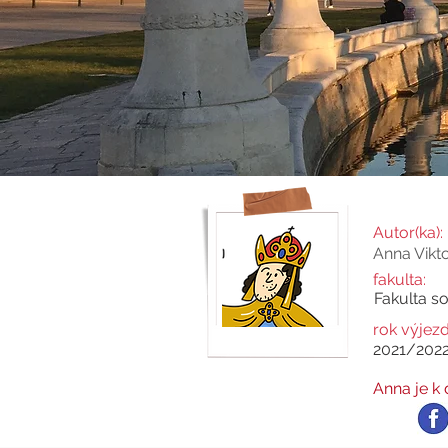
Autor(ka):
Anna Vikt
fakulta:
Fakulta so
rok výjezd
2021/202
Anna je k d