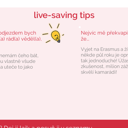
live-saving tips
odjezdem bych
Nejvíc mě překvapi
a) rád(a) věděl(a),
že...
Vyjet na Erasmus a ží
někde půl roku je op
 nemám čeho bát,
tak jednoduché! Úža
sou vlastně všude
zkušenost, milion záž
, a uteče to jako
skvělí kamarádi!