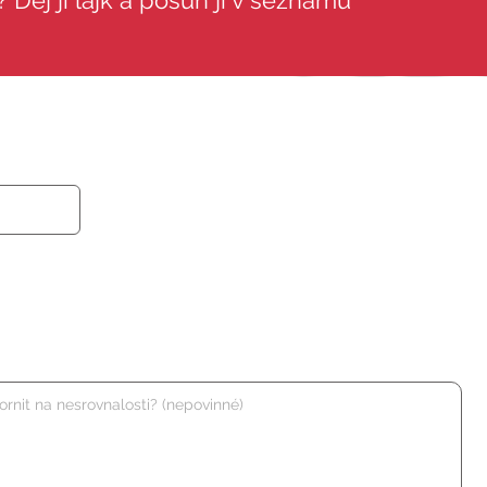
 Dej jí lajk a posuň ji v seznamu