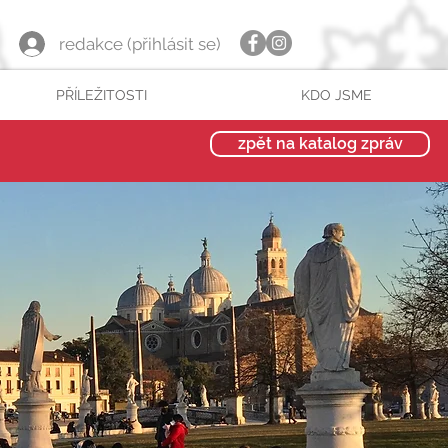
redakce (přihlásit se)
PŘÍLEŽITOSTI
KDO JSME
zpět na katalog zpráv