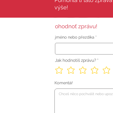
Pomohla ti tato zpráva?
výše!
ohodnoť zprávu!
jméno nebo přezdíka
Jak hodnotíš zprávu?
Komentář