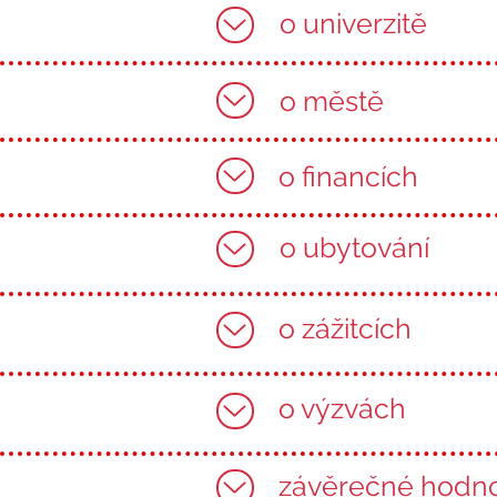
o univerzitě
o městě
o financích
o ubytování
o zážitcích
o výzvách
závěrečné hodn