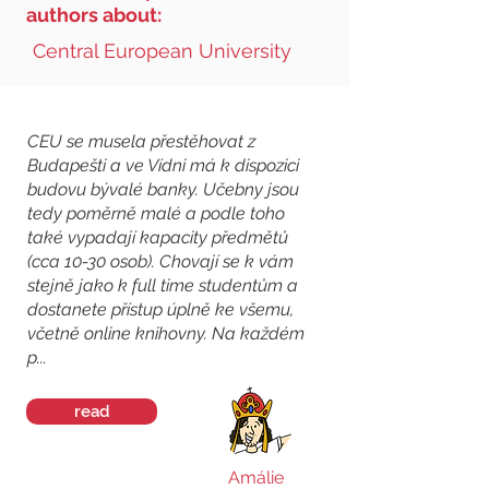
authors about:
Central European University
CEU se musela přestěhovat z
Budapešti a ve Vídni má k dispozici
budovu bývalé banky. Učebny jsou
tedy poměrně malé a podle toho
také vypadají kapacity předmětů
(cca 10-30 osob). Chovají se k vám
stejně jako k full time studentům a
dostanete přístup úplně ke všemu,
včetně online knihovny. Na každém
p...
read
Amálie