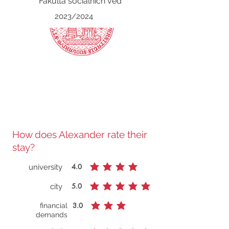
Fakulta sociálních věd
2023/2024
How does Alexander rate their
stay?
4.0
university
average rating is 4 out of 5
5.0
city
average rating is 5 out of 5
3.0
financial
average rating is 3 out of 5
demands