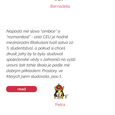
Bernadeta
Napadá mě slovo "ambice" a
"rozmanitost" - celá CEU je hodně
mezinárodní (Rakušani tvoří sotva 10
% studentstva), a pokud si chceš
zkusit, jaký by to bylo, studovat
společenské vědy v zahraničí na vyšší
úrovni, tak tahle škola je podle mě
dobrým příkladem. Prostory, ve
kterých jsem studovala, jsou t...
read
Petra