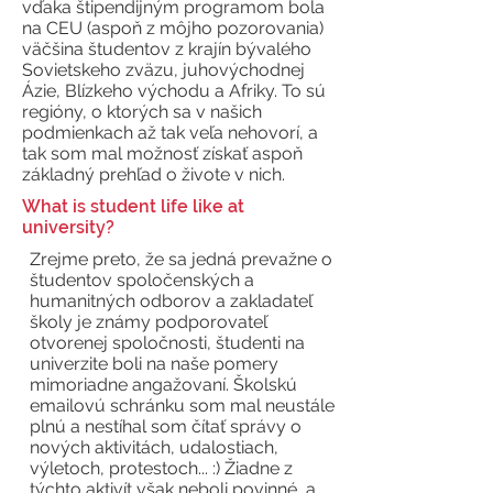
vďaka štipendijným programom bola
na CEU (aspoň z môjho pozorovania)
väčšina študentov z krajín bývalého
Sovietskeho zväzu, juhovýchodnej
Ázie, Blízkeho východu a Afriky. To sú
regióny, o ktorých sa v našich
podmienkach až tak veľa nehovorí, a
tak som mal možnosť získať aspoň
základný prehľad o živote v nich.
What is student life like at
university?
Zrejme preto, že sa jedná prevažne o
študentov spoločenských a
humanitných odborov a zakladateľ
školy je známy podporovateľ
otvorenej spoločnosti, študenti na
univerzite boli na naše pomery
mimoriadne angažovaní. Školskú
emailovú schránku som mal neustále
plnú a nestíhal som čítať správy o
nových aktivitách, udalostiach,
výletoch, protestoch... :) Žiadne z
týchto aktivít však neboli povinné, a