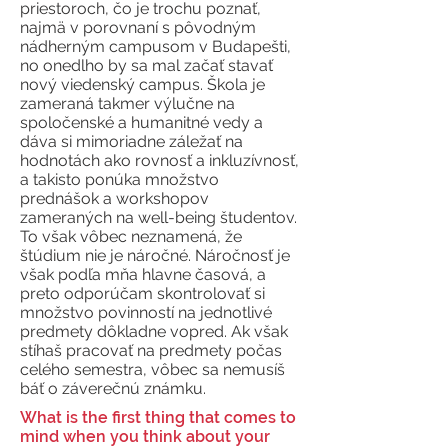
priestoroch, čo je trochu poznať,
najmä v porovnaní s pôvodným
nádherným campusom v Budapešti,
no onedlho by sa mal začať stavať
nový viedenský campus. Škola je
zameraná takmer výlučne na
spoločenské a humanitné vedy a
dáva si mimoriadne záležať na
hodnotách ako rovnosť a inkluzívnosť,
a takisto ponúka množstvo
prednášok a workshopov
zameraných na well-being študentov.
To však vôbec neznamená, že
štúdium nie je náročné. Náročnosť je
však podľa mňa hlavne časová, a
preto odporúčam skontrolovať si
množstvo povinností na jednotlivé
predmety dôkladne vopred. Ak však
stíhaš pracovať na predmety počas
celého semestra, vôbec sa nemusíš
báť o záverečnú známku.
What is the first thing that comes to
mind when you think about your