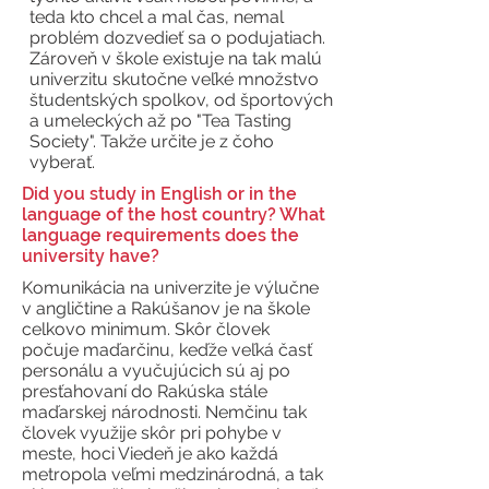
teda kto chcel a mal čas, nemal
problém dozvedieť sa o podujatiach.
Zároveň v škole existuje na tak malú
univerzitu skutočne veľké množstvo
študentských spolkov, od športových
a umeleckých až po "Tea Tasting
Society". Takže určite je z čoho
vyberať.
Did you study in English or in the
language of the host country? What
language requirements does the
university have?
Komunikácia na univerzite je výlučne
v angličtine a Rakúšanov je na škole
celkovo minimum. Skôr človek
počuje maďarčinu, keďže veľká časť
personálu a vyučujúcich sú aj po
presťahovaní do Rakúska stále
maďarskej národnosti. Nemčinu tak
človek využije skôr pri pohybe v
meste, hoci Viedeň je ako každá
metropola veľmi medzinárodná, a tak