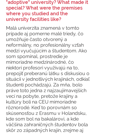
"adoptive" university? What made it
special? What were the premises
where you studied and the
university facilities like?
Malá univerzita znamená v tomto
prípade aj pomerne malé triedy, čo
umožňuje často otvorený a
neformálny, no profesionálny vzťah
medzi vyučujúcim a študentom. Ako
som spomínal, prostredie je
mimoriadne medzinárodné, čo
niektorí profesori využívajú na to,
prepojiť preberanú látku s diskusiou o
situácii v jednotlivých krajinách, odkiaľ
študenti pochádzajú. Za mňa, bolo
práve toto jedna z najzaujímavejších
vecí na pobyte, pretože krajiny a
kultúry boli na CEU mimoriadne
rôznorodé. Keď to porovnám so
skúsenosťou z Erasmu v Holandsku,
kde som bol na bakalárovi, a kde
väčšina zahraničných študentov bola
skôr zo západných krajín, zrejme aj