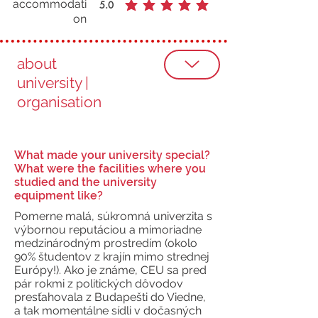
accommodati
5.0
average rating is 5 out of 5
on
about
university |
organisation
What made your university special?
What were the facilities where you
studied and the university
equipment like?
Pomerne malá, súkromná univerzita s
výbornou reputáciou a mimoriadne
medzinárodným prostredím (okolo
90% študentov z krajín mimo strednej
Európy!). Ako je známe, CEU sa pred
pár rokmi z politických dôvodov
presťahovala z Budapešti do Viedne,
a tak momentálne sídli v dočasných