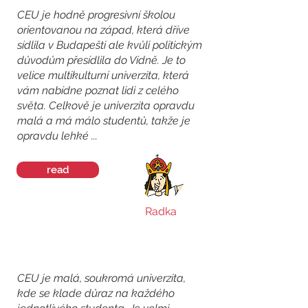
CEU je hodně progresivní školou
orientovanou na západ, která dříve
sídlila v Budapešti ale kvůli politickým
důvodům přesídlila do Vídně. Je to
velice multikulturní univerzita, která
vám nabídne poznat lidi z celého
světa. Celkově je univerzita opravdu
malá a má málo studentů, takže je
opravdu lehké ...
read
Radka
CEU je malá, soukromá univerzita,
kde se klade důraz na každého