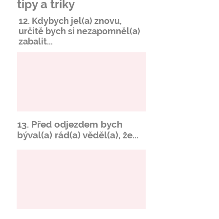
tipy a triky
12. Kdybych jel(a) znovu,
určitě bych si
nezapomněl
(a)
zabalit...
13. Před odjezdem bych
býval(a) rád(a) věděl(a), že...