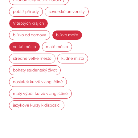
poblíž přírody
severské univerzity
V teplých krajích
blízko od domova
blízko moře
velké město
malé město
středně velké město
klidné místo
bohatý studentský život
dostatek kurzů v angličtině
malý výběr kurzů v angličtině
jazykové kurzy k dispozici