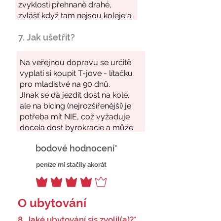
7. Jak ušetřit?
bodové hodnocení*
peníze mi stačily akorát
O ubytování
8. Jaké ubytování sis zvolil(a)?*