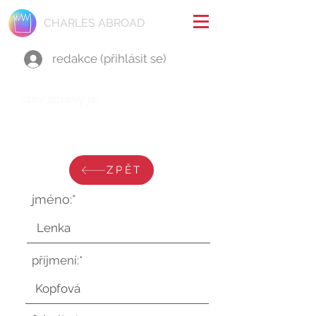
CHARLES ABROAD
redakce (přihlásit se)
stav zprávy je:
čtvrtek 31. srpna 2023 v 13:43:59
UTC
ZPĚT
jméno:*
příjmení:*