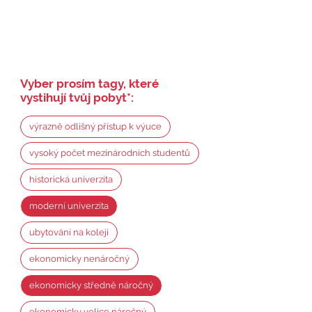
Vyber prosím tagy, které
vystihují tvůj pobyt
*
:
výrazně odlišný přístup k výuce
vysoký počet mezinárodních studentů
historická univerzita
moderní univerzita
ubytování na koleji
ekonomicky nenáročný
ekonomicky středně náročný
ekonomicky velice náročný