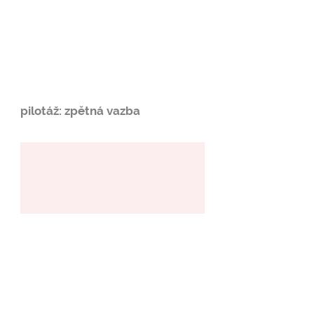
pilotáž: zpětná vazba