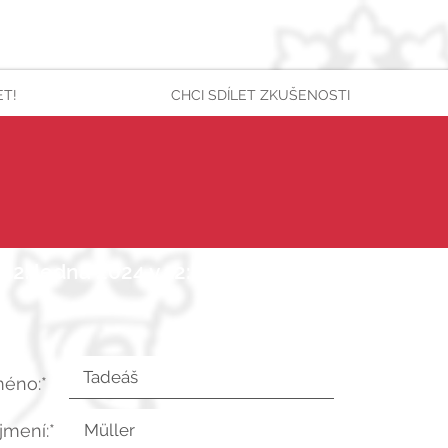
ET!
CHCI SDÍLET ZKUŠENOSTI
 22. ledna 2024 v 12:02:24 UTC
méno:*
íjmení:*