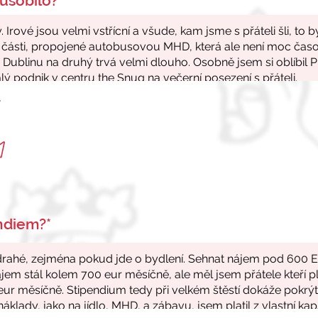
ůsobilo?*
r
endiem?*