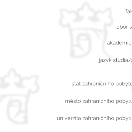
fa
obor s
akademick
jazyk studia/
stát zahraničního pobytu
město zahraničního pobytu
univerzita zahraničního pobytu