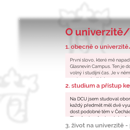
O univerzitě/
1. obecně o univerzitě
2. studium a přístup 
3. život na univerzitě 