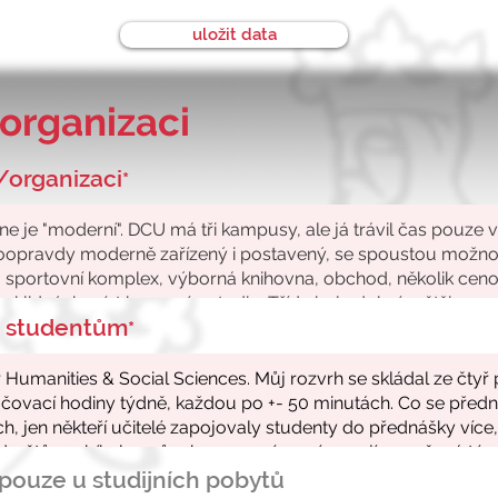
uložit data
organizaci
/organizaci
*
ke studentům
*
- pouze u studijních pobytů