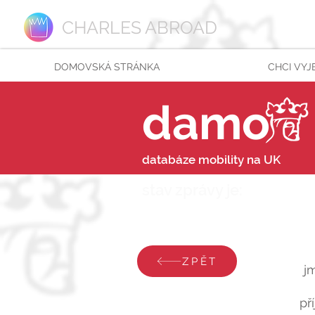
CHARLES ABROAD
DOMOVSKÁ STRÁNKA
CHCI VYJ
damo
databáze mobility na UK
stav zprávy je:
pondělí
ZPĚT
j
př