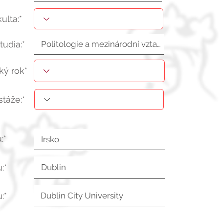
kulta:*
tudia:*
ý rok*
stáže:*
:*
:*
:*