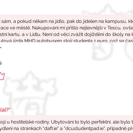
*
ě
(a)?*