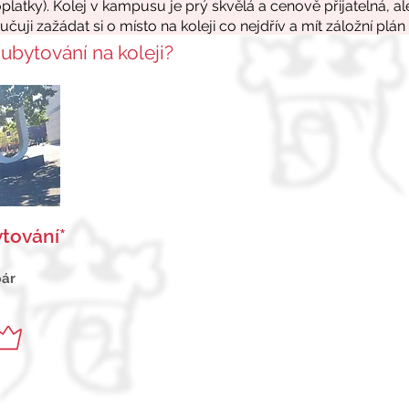
 ubytování na koleji?
tování*
pár