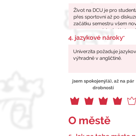
4. jazykové nároky
*
jsem spokojený(á), až na pár
drobností
O městě