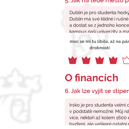
5. Jak na tebe město p
moc se mi tu líbilo, až na pá
drobností
O financích
6. Jak lze vyjít se stip