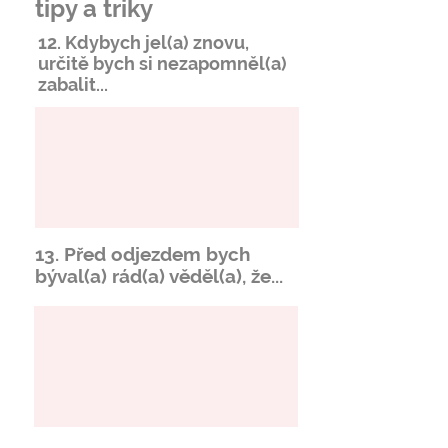
tipy a triky
12. Kdybych jel(a) znovu,
určitě bych si
nezapomněl
(a)
zabalit...
13. Před odjezdem bych
býval(a) rád(a) věděl(a), že...