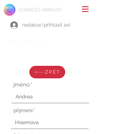
CHARLES ABROAD
redakce (přihlásit se)
stav zprávy je:
středa 2. srpna 2023 v 9:30:26
UTC
ZPĚT
jméno:*
příjmení:*