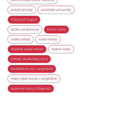
poblíž přírody
severské univerzity
V teplých krajích
blízko od domova
blízko moře
velké město
malé město
středně velké město
klidné místo
bohatý studentský život
dostatek kurzů v angličtině
malý výběr kurzů v angličtině
jazykové kurzy k dispozici