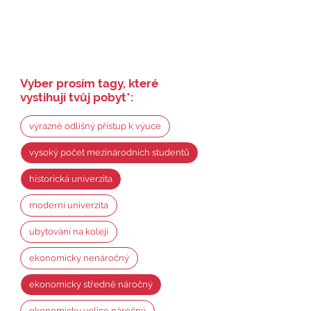
Vyber prosím tagy, které
vystihují tvůj pobyt
*
:
výrazně odlišný přístup k výuce
vysoký počet mezinárodních studentů
historická univerzita
moderní univerzita
ubytování na koleji
ekonomicky nenáročný
ekonomicky středně náročný
ekonomicky velice náročný