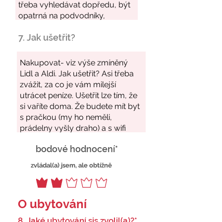
7. Jak ušetřit?
bodové hodnocení*
zvládal(a) jsem, ale obtížně
O ubytování
8. Jaké ubytování sis zvolil(a)?*