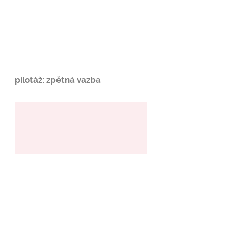
pilotáž: zpětná vazba