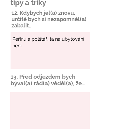
tipy a triky
12. Kdybych jel(a) znovu,
určitě bych si
nezapomněl
(a)
zabalit...
13. Před odjezdem bych
býval(a) rád(a) věděl(a), že...