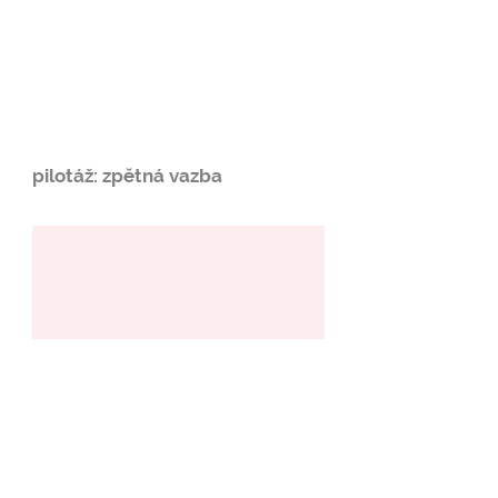
pilotáž: zpětná vazba