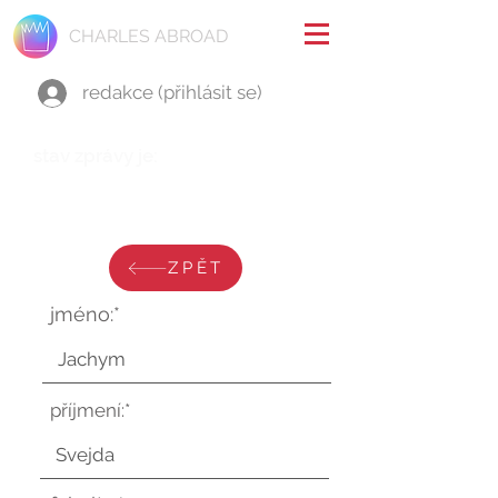
CHARLES ABROAD
redakce (přihlásit se)
stav zprávy je:
sobota 3. února 2024 v 14:38:42
UTC
ZPĚT
jméno:*
příjmení:*