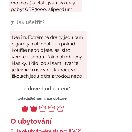
7. Jak ušetřit?
bodové hodnocení*
zvládal(a) jsem, ale obtížně
O ubytování
8. Jaké ubytování sis zvolil(a)?*