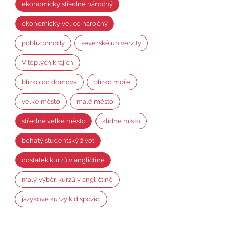
ekonomicky středně náročný
ekonomicky velice náročný
poblíž přírody
severské univerzity
V teplých krajích
blízko od domova
blízko moře
velké město
malé město
středně velké město
klidné místo
bohatý studentský život
dostatek kurzů v angličtině
malý výběr kurzů v angličtině
jazykové kurzy k dispozici