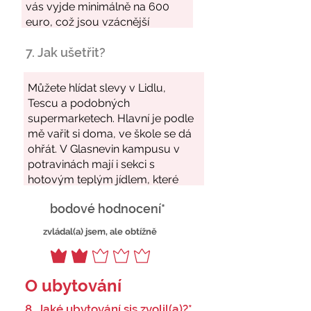
7. Jak ušetřit?
bodové hodnocení*
zvládal(a) jsem, ale obtížně
O ubytování
8. Jaké ubytování sis zvolil(a)?*