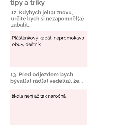
tipy a triky
12. Kdybych jel(a) znovu,
určitě bych si
nezapomněl
(a)
zabalit...
13. Před odjezdem bych
býval(a) rád(a) věděl(a), že...