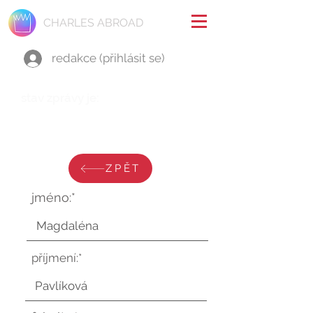
CHARLES ABROAD
redakce (přihlásit se)
stav zprávy je:
úterý 11. března 2025 v 20:00:59
UTC
ZPĚT
jméno:*
příjmení:*