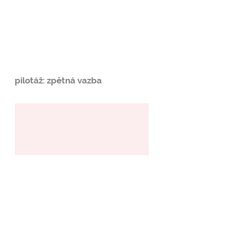
pilotáž: zpětná vazba