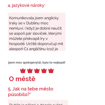
4. jazykové nároky
*
jsem moc spokojený(á), bylo to nejlepší!
O městě
5. Jak na tebe město
působilo?*