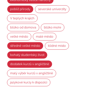
poblíž přírody
severské univerzity
V teplých krajích
blízko od domova
blízko moře
velké město
malé město
středně velké město
klidné místo
bohatý studentský život
dostatek kurzů v angličtině
malý výběr kurzů v angličtině
jazykové kurzy k dispozici