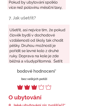
7. Jak ušetřit?
bodové hodnocení*
bez velkých potíží
O ubytování
8. Jaké ubytování sis zvolil(a)?*