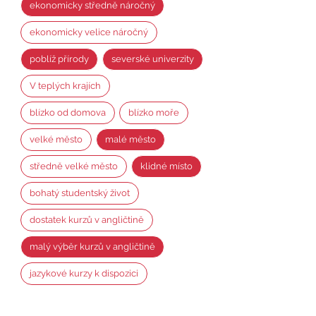
ekonomicky středně náročný
ekonomicky velice náročný
poblíž přírody
severské univerzity
V teplých krajích
blízko od domova
blízko moře
velké město
malé město
středně velké město
klidné místo
bohatý studentský život
dostatek kurzů v angličtině
malý výběr kurzů v angličtině
jazykové kurzy k dispozici