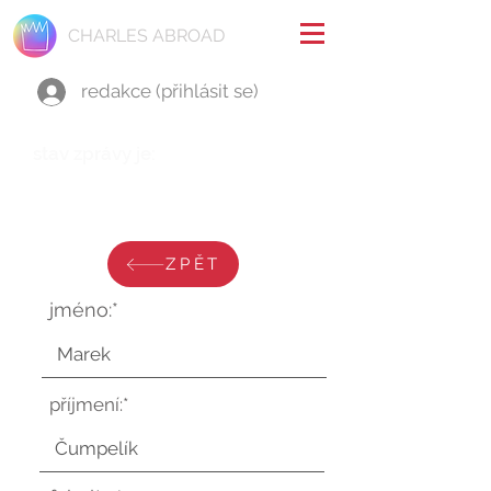
CHARLES ABROAD
redakce (přihlásit se)
stav zprávy je:
čtvrtek 18. ledna 2024 v 10:06:07
UTC
ZPĚT
jméno:*
příjmení:*