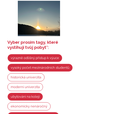
Vyber prosím tagy, které
vystihují tvůj pobyt
*
:
výrazně odlišný přístup k výuce
vysoký počet mezinárodních studentů
historická univerzita
moderní univerzita
ubytování na koleji
ekonomicky nenáročný