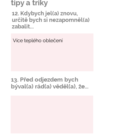
tipy a triky
12. Kdybych jel(a) znovu,
určitě bych si
nezapomněl
(a)
zabalit...
13. Před odjezdem bych
býval(a) rád(a) věděl(a), že...