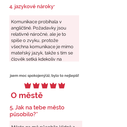
4. jazykové nároky
*
jsem moc spokojený(á), bylo to nejlepší!
O městě
5. Jak na tebe město
působilo?*