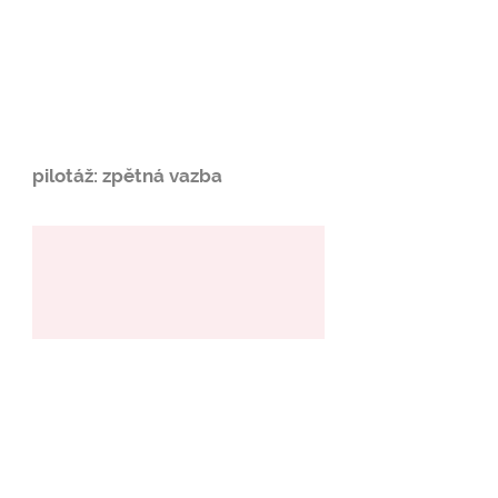
pilotáž: zpětná vazba