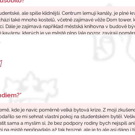
ůsobilo?*
r
endiem?*