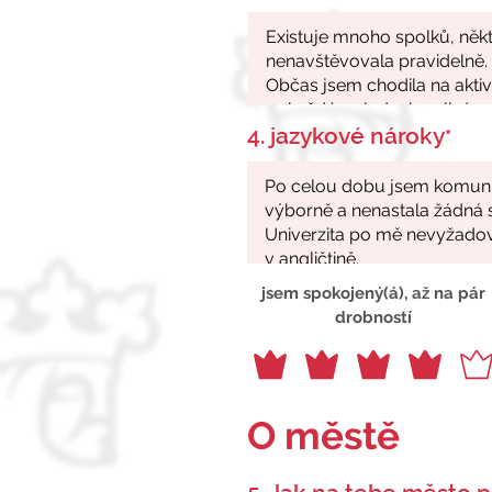
4. jazykové nároky
*
jsem spokojený(á), až na pár
drobností
O městě