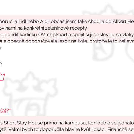
*
ě
(a)?*