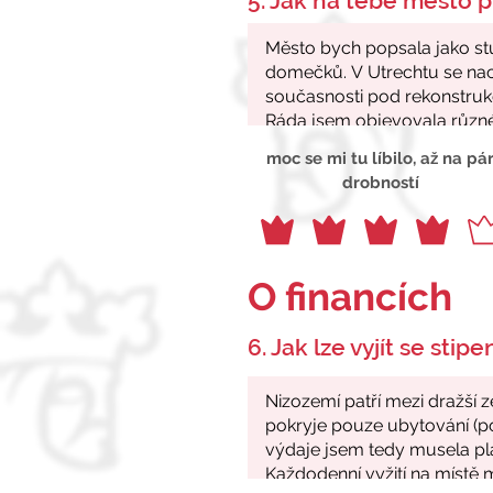
5. Jak na tebe město p
moc se mi tu líbilo, až na pá
drobností
O financích
6. Jak lze vyjít se stip