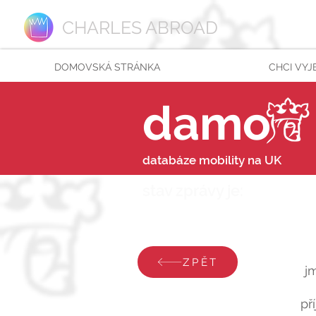
CHARLES ABROAD
DOMOVSKÁ STRÁNKA
CHCI VYJ
damo
databáze mobility na UK
stav zprávy je:
pondělí
ZPĚT
j
př