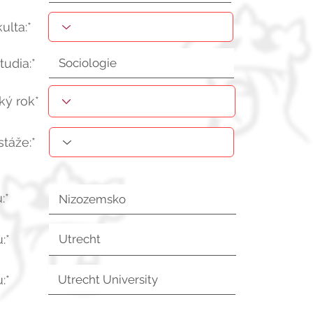
kulta:*
tudia:*
ý rok*
stáže:*
:*
:*
:*