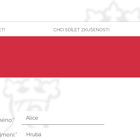
ET!
CHCI SDÍLET ZKUŠENOSTI
 26. února 2024 v 21:10:32 UTC
méno:*
íjmení:*