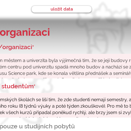
uložit data
organizaci
/organizaci
*
ke studentům
*
- pouze u studijních pobytů