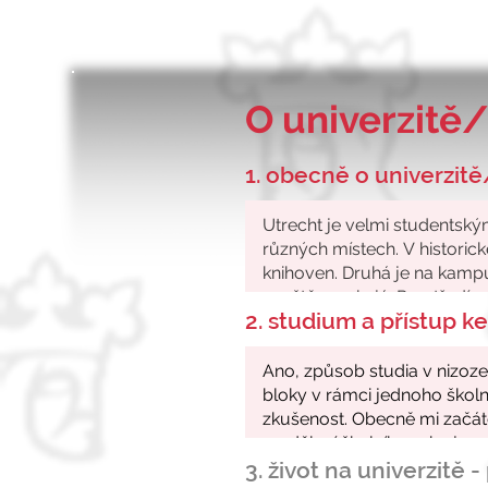
O univerzitě/
1. obecně o univerzitě
2. studium a přístup 
3. život na univerzitě 