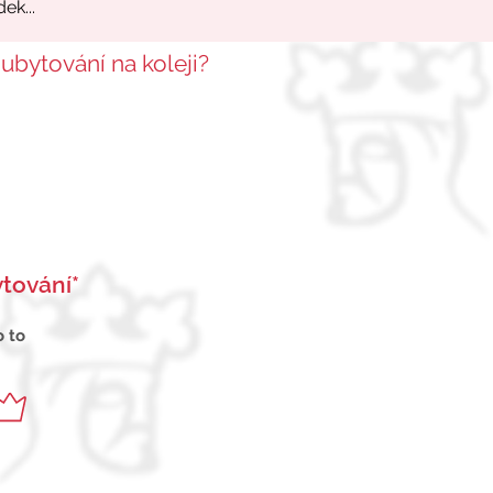
 ubytování na koleji?
tování*
o to