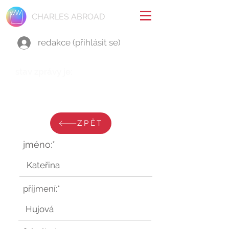
CHARLES ABROAD
redakce (přihlásit se)
stav zprávy je:
pátek 28. února 2025 v 10:32:46
UTC
ZPĚT
jméno:*
příjmení:*