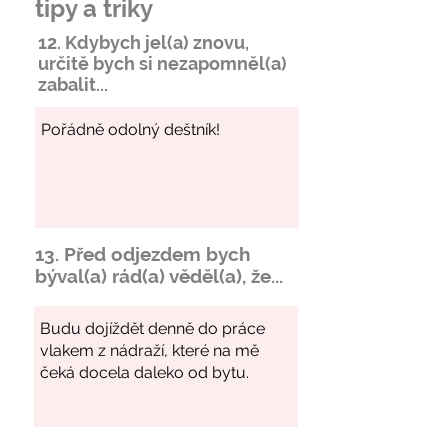
tipy a triky
12. Kdybych jel(a) znovu,
určitě bych si
nezapomněl
(a)
zabalit...
13. Před odjezdem bych
býval(a) rád(a) věděl(a), že...