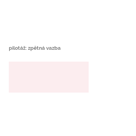
pilotáž: zpětná vazba