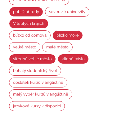
poblíž přírody
severské univerzity
V teplých krajích
blízko od domova
blízko moře
velké město
malé město
středně velké město
klidné místo
bohatý studentský život
dostatek kurzů v angličtině
malý výběr kurzů v angličtině
jazykové kurzy k dispozici