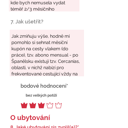
7. Jak ušetřit?
bodové hodnocení*
bez velkých potíží
O ubytování
8. Jaké ubytování sis zvolil(a)?*