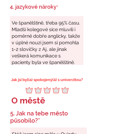
4. jazykové nároky
*
Jak jsi byl(a) spokojený(á) s univerzitou?
O městě
5. Jak na tebe město
působilo?*