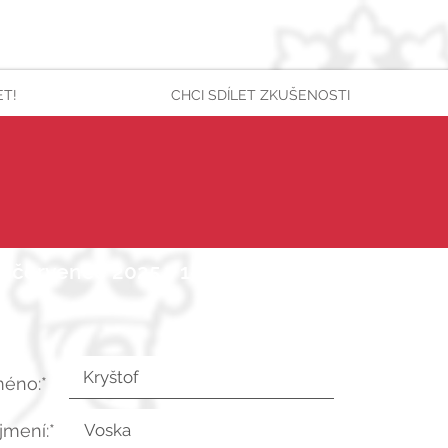
ET!
CHCI SDÍLET ZKUŠENOSTI
1. července 2025 v 15:07:11 UTC
méno:*
íjmení:*