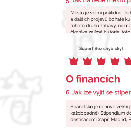
5. Jak na tebe město p
Super! Bez chybičky!
O financích
6. Jak lze vyjít se stip