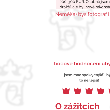
Neměl(a) bys fotografii
bodové hodnocení uby
jsem moc spokojený(á), b
to nejlepší!
O zážitcích