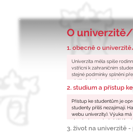
O univerzitě/
1. obecně o univerzitě
2. studium a přístup 
3. život na univerzitě 