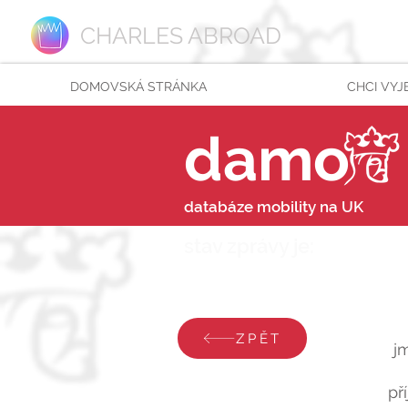
CHARLES ABROAD
DOMOVSKÁ STRÁNKA
CHCI VYJ
damo
databáze mobility na UK
stav zprávy je:
pátek 1
ZPĚT
j
př