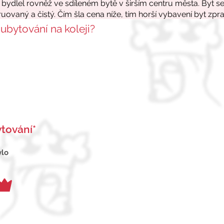
 ubytování na koleji?
tování*
ylo