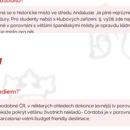
ůsobilo?*
endiem?*