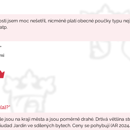
*
 mi
(a)?*