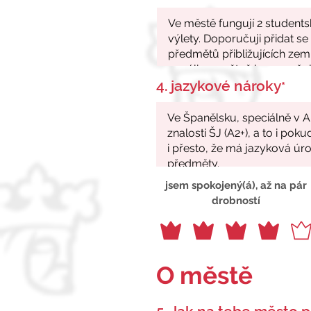
4. jazykové nároky
*
jsem spokojený(á), až na pár
drobností
O městě