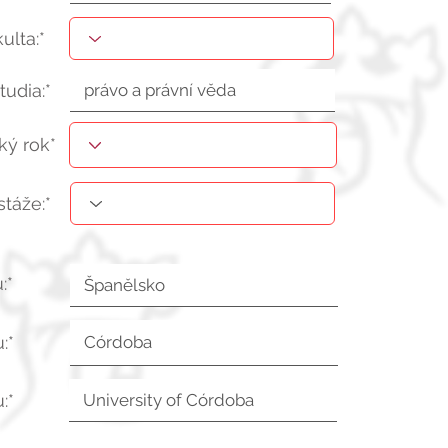
kulta:*
tudia:*
ý rok*
stáže:*
:*
:*
:*