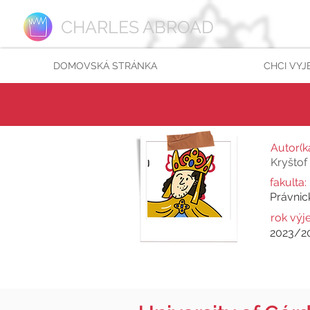
CHARLES ABROAD
DOMOVSKÁ STRÁNKA
CHCI VYJ
Autor(ka
Kryštof
fakulta:
Právnic
rok výj
2023/2