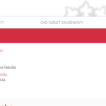
ET!
CHCI SDÍLET ZKUŠENOSTI
):
ká fakulta
ezdu:
024