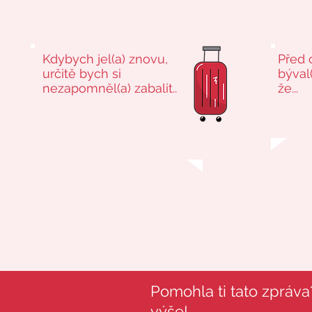
Kdybych jel(a) znovu,
Před 
určitě bych si
býval(
nezapomněl(a) zabalit..
že...
Pomohla ti tato zpráva?
výše!