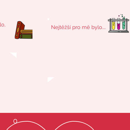
lo,
Nejtěžší pro mě bylo....
0