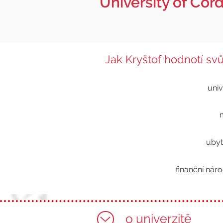
University of Cór
Jak Kryštof hodnotí sv
univ
ubyt
finanční nár
o univerzitě