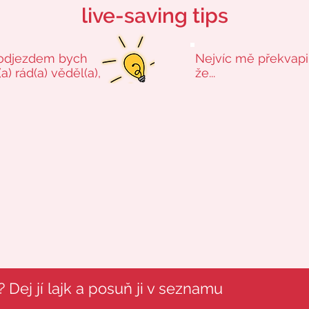
live-saving tips
odjezdem bych
Nejvíc mě překvapi
a) rád(a) věděl(a),
že...
 Dej jí lajk a posuň ji v seznamu