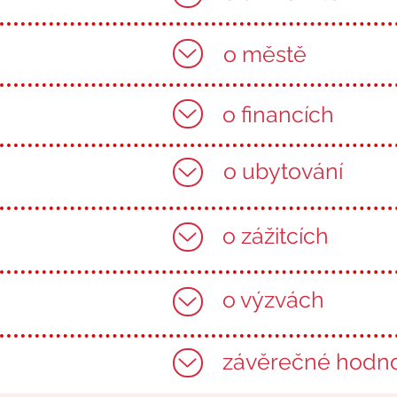
o městě
o financích
o ubytování
o zážitcích
o výzvách
závěrečné hodn