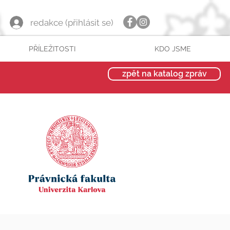
redakce (přihlásit se)
PŘÍLEŽITOSTI
KDO JSME
zpět na katalog zpráv