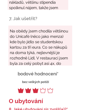
7. Jak ušetřit?
bodové hodnocení*
bez velkých potíží
O ubytování
8. Jaké ubytování sis zvolil(a)?*