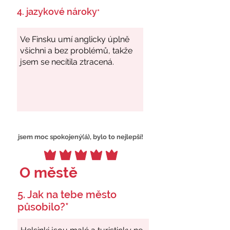
4. jazykové nároky
*
jsem moc spokojený(á), bylo to nejlepší!
O městě
5. Jak na tebe město
působilo?*