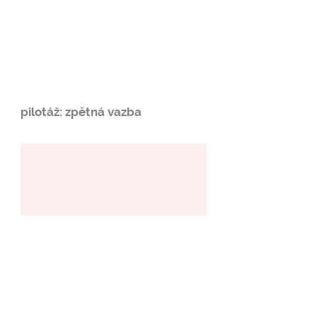
pilotáž: zpětná vazba