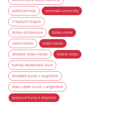
poblíž přírody
severské univerzity
V teplých krajích
blízko od domova
blízko moře
velké město
malé město
středně velké město
klidné místo
bohatý studentský život
dostatek kurzů v angličtině
malý výběr kurzů v angličtině
jazykové kurzy k dispozici