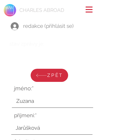
CHARLES ABROAD
redakce (přihlásit se)
stav zprávy je:
úterý 13. června 2023 v 13:26:31
UTC
ZPĚT
jméno:*
příjmení:*