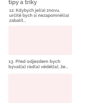
tipy a triky
12. Kdybych jel(a) znovu,
určitě bych si
nezapomněl
(a)
zabalit...
13. Před odjezdem bych
býval(a) rád(a) věděl(a), že...