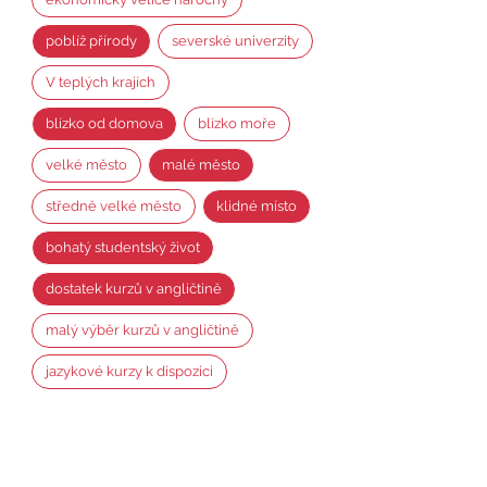
poblíž přírody
severské univerzity
V teplých krajích
blízko od domova
blízko moře
velké město
malé město
středně velké město
klidné místo
bohatý studentský život
dostatek kurzů v angličtině
malý výběr kurzů v angličtině
jazykové kurzy k dispozici