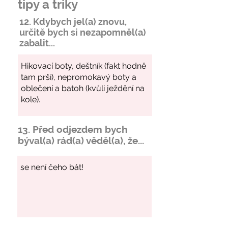
tipy a triky
12. Kdybych jel(a) znovu,
určitě bych si
nezapomněl
(a)
zabalit...
13. Před odjezdem bych
býval(a) rád(a) věděl(a), že...