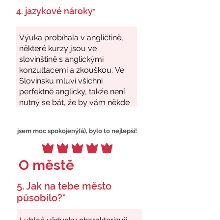
4. jazykové nároky
*
jsem moc spokojený(á), bylo to nejlepší!
O městě
5. Jak na tebe město
působilo?*