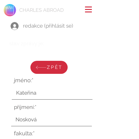
CHARLES ABROAD
redakce (přihlásit se)
stav zprávy je:
úterý 1. srpna 2023 v 18:34:16 UTC
ZPĚT
jméno:*
příjmení:*
fakulta:*