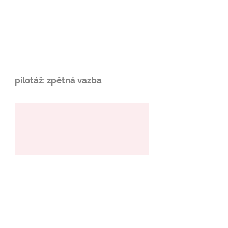
pilotáž: zpětná vazba