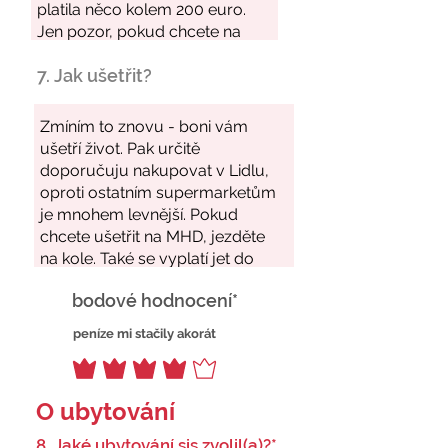
7. Jak ušetřit?
bodové hodnocení*
peníze mi stačily akorát
O ubytování
8. Jaké ubytování sis zvolil(a)?*