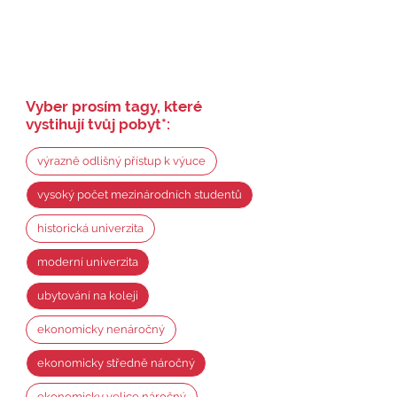
Vyber prosím tagy, které
vystihují tvůj pobyt
*
:
výrazně odlišný přístup k výuce
vysoký počet mezinárodních studentů
historická univerzita
moderní univerzita
ubytování na koleji
ekonomicky nenáročný
ekonomicky středně náročný
ekonomicky velice náročný