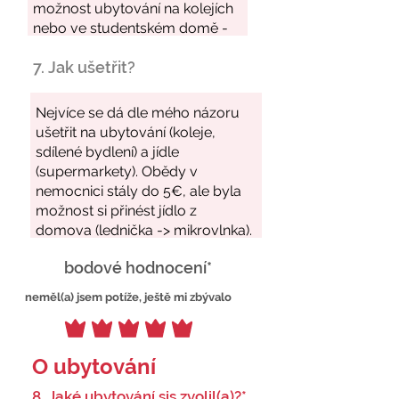
7. Jak ušetřit?
bodové hodnocení*
neměl(a) jsem potíže, ještě mi zbývalo
O ubytování
8. Jaké ubytování sis zvolil(a)?*