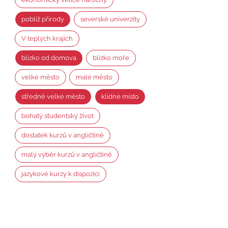
poblíž přírody
severské univerzity
V teplých krajích
blízko od domova
blízko moře
velké město
malé město
středně velké město
klidné místo
bohatý studentský život
dostatek kurzů v angličtině
malý výběr kurzů v angličtině
jazykové kurzy k dispozici