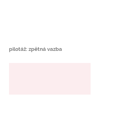
pilotáž: zpětná vazba