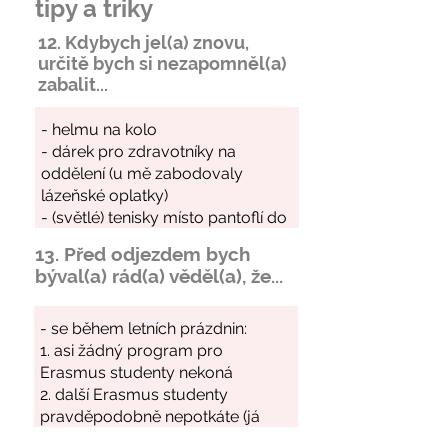
tipy a triky
12. Kdybych jel(a) znovu,
určitě bych si
nezapomněl
(a)
zabalit...
13. Před odjezdem bych
býval(a) rád(a) věděl(a), že...