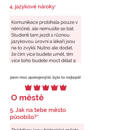
4. jazykové nároky
*
jsem moc spokojený(á), bylo to nejlepší!
O městě
5. Jak na tebe město
působilo?*