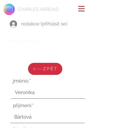
CHARLES ABROAD
redakce (přihlásit se)
stav zprávy je:
neděle 17. září 2023 v 22:57:18
UTC
ZPĚT
jméno:*
příjmení:*