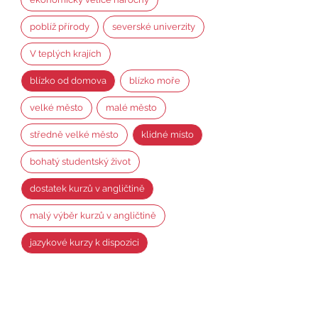
poblíž přírody
severské univerzity
V teplých krajích
blízko od domova
blízko moře
velké město
malé město
středně velké město
klidné místo
bohatý studentský život
dostatek kurzů v angličtině
malý výběr kurzů v angličtině
jazykové kurzy k dispozici