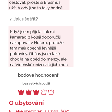
7. Jak ušetřit?
bodové hodnocení*
bez velkých potíží
O ubytování
8. Jaké ubytování sis zvolil(a)?*