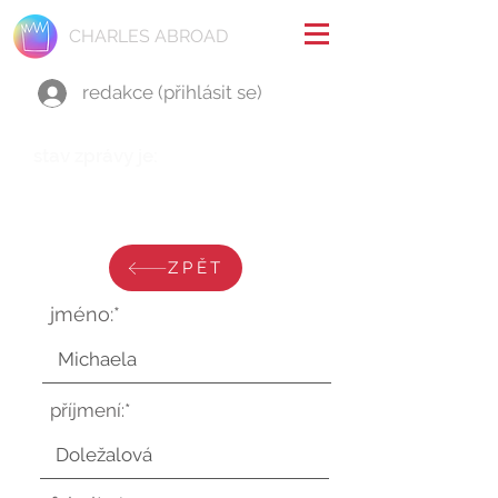
CHARLES ABROAD
redakce (přihlásit se)
stav zprávy je:
středa 20. září 2023 v 23:14:55
UTC
ZPĚT
jméno:*
příjmení:*