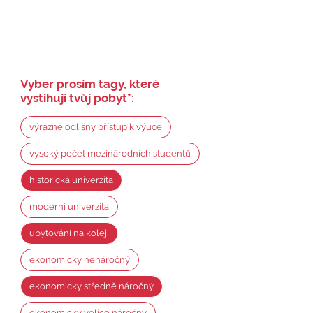
Vyber prosím tagy, které
vystihují tvůj pobyt
*
:
výrazně odlišný přístup k výuce
vysoký počet mezinárodních studentů
historická univerzita
moderní univerzita
ubytování na koleji
ekonomicky nenáročný
ekonomicky středně náročný
ekonomicky velice náročný