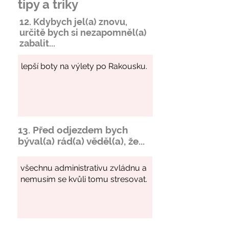
tipy a triky
12. Kdybych jel(a) znovu,
určitě bych si
nezapomněl
(a)
zabalit...
13. Před odjezdem bych
býval(a) rád(a) věděl(a), že...