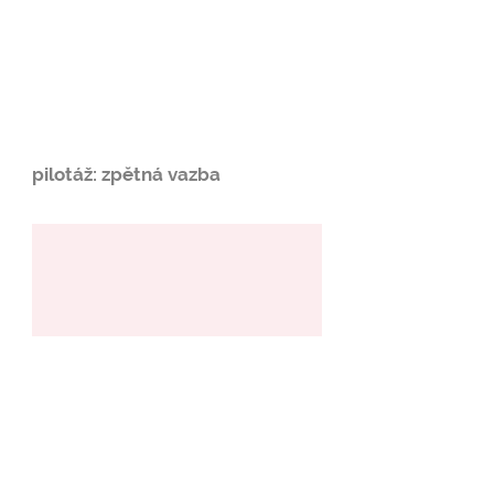
pilotáž: zpětná vazba