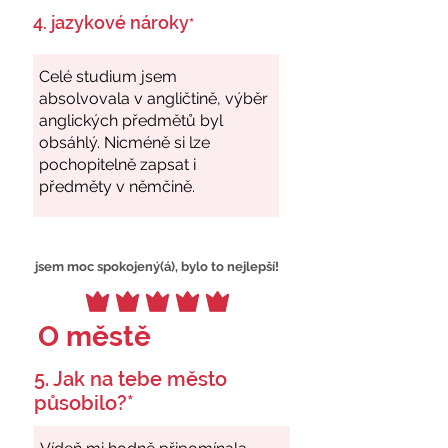
4. jazykové nároky
*
jsem moc spokojený(á), bylo to nejlepší!
O městě
5. Jak na tebe město
působilo?*