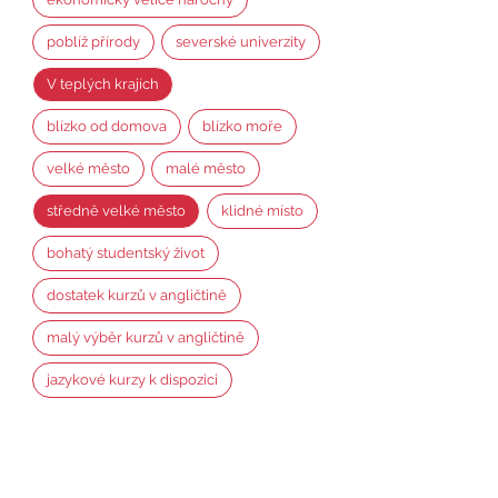
poblíž přírody
severské univerzity
V teplých krajích
blízko od domova
blízko moře
velké město
malé město
středně velké město
klidné místo
bohatý studentský život
dostatek kurzů v angličtině
malý výběr kurzů v angličtině
jazykové kurzy k dispozici