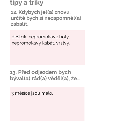
tipy a triky
12. Kdybych jel(a) znovu,
určitě bych si
nezapomněl
(a)
zabalit...
13. Před odjezdem bych
býval(a) rád(a) věděl(a), že...