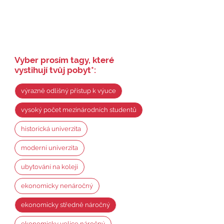
Vyber prosím tagy, které
vystihují tvůj pobyt
*
:
výrazně odlišný přístup k výuce
vysoký počet mezinárodních studentů
historická univerzita
moderní univerzita
ubytování na koleji
ekonomicky nenáročný
ekonomicky středně náročný
ekonomicky velice náročný