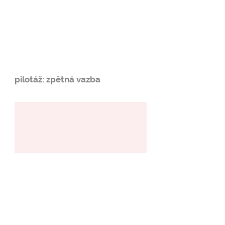
pilotáž: zpětná vazba