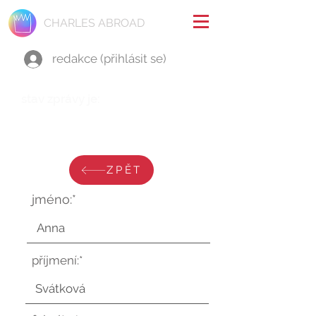
CHARLES ABROAD
redakce (přihlásit se)
stav zprávy je:
pondělí 8. ledna 2024 v 9:12:22
UTC
ZPĚT
jméno:*
příjmení:*