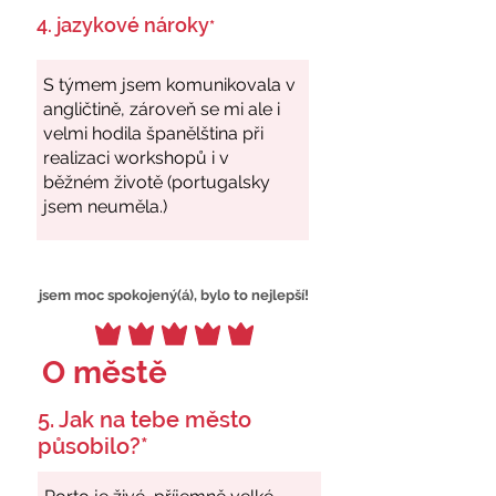
4. jazykové nároky
*
jsem moc spokojený(á), bylo to nejlepší!
O městě
5. Jak na tebe město
působilo?*