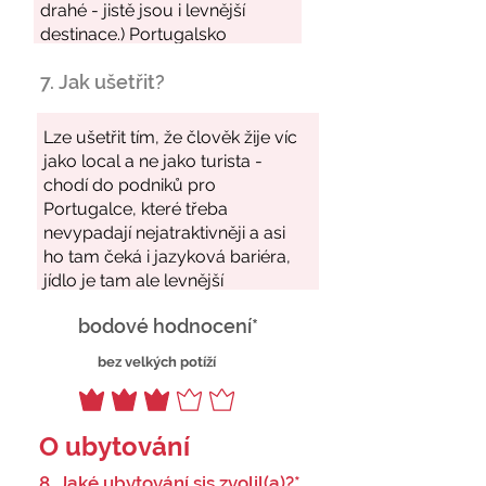
7. Jak ušetřit?
bodové hodnocení*
bez velkých potíží
O ubytování
8. Jaké ubytování sis zvolil(a)?*