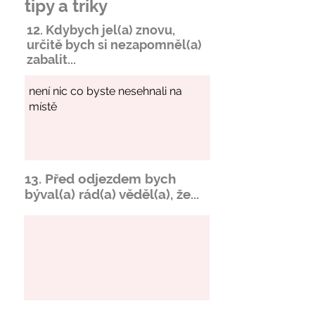
tipy a triky
12. Kdybych jel(a) znovu,
určitě bych si
nezapomněl
(a)
zabalit...
13. Před odjezdem bych
býval(a) rád(a) věděl(a), že...