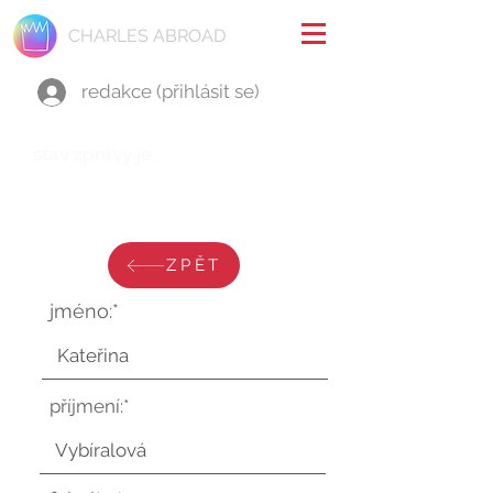
CHARLES ABROAD
redakce (přihlásit se)
stav zprávy je:
středa 14. června 2023 v 13:36:34
UTC
ZPĚT
jméno:*
příjmení:*