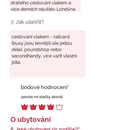
7. Jak ušetřit?
bodové hodnocení*
peníze mi stačily akorát
O ubytování
8. Jaké ubytování sis zvolil(a)?*