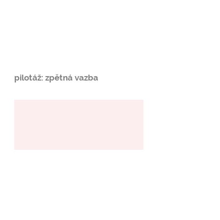
pilotáž: zpětná vazba