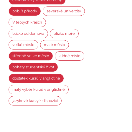
poblíž přírody
severské univerzity
V teplých krajích
blízko od domova
blízko moře
velké město
malé město
středně velké město
klidné místo
bohatý studentský život
dostatek kurzů v angličtině
malý výběr kurzů v angličtině
jazykové kurzy k dispozici