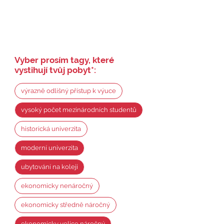
Vyber prosím tagy, které
vystihují tvůj pobyt
*
:
výrazně odlišný přístup k výuce
vysoký počet mezinárodních studentů
historická univerzita
moderní univerzita
ubytování na koleji
ekonomicky nenáročný
ekonomicky středně náročný
ekonomicky velice náročný