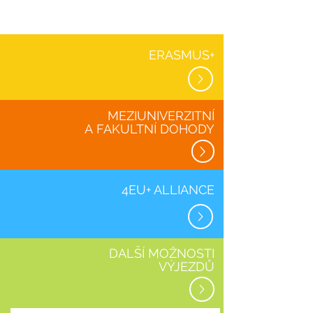
ERASMUS+
MEZIUNIVERZITNÍ
A
FAKULTNÍ DOHODY
4EU+ ALLIANCE
DALŠÍ MOŽNOSTI
VÝJEZDŮ