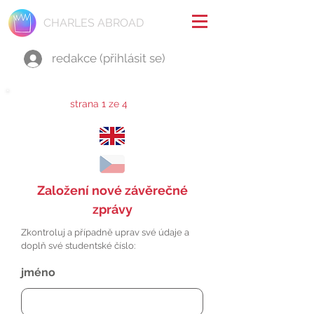
CHARLES ABROAD
redakce (přihlásit se)
strana 1 ze 4
Založení nové závěrečné
zprávy
Zkontroluj a případně uprav své údaje a
doplň své studentské číslo:
jméno