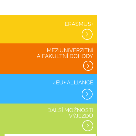
ERASMUS+
MEZIUNIVERZITNÍ
A
FAKULTNÍ DOHODY
4EU+ ALLIANCE
DALŠÍ MOŽNOSTI
VÝJEZDŮ