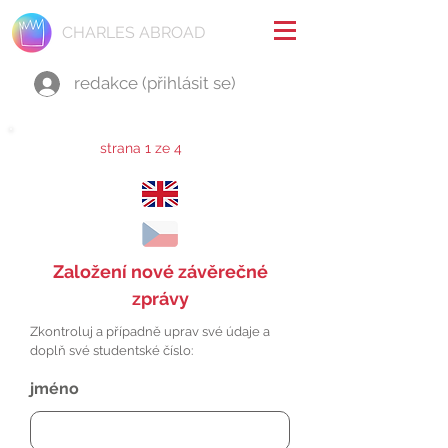
CHARLES ABROAD
redakce (přihlásit se)
strana 1 ze 4
Založení nové závěrečné
zprávy
Zkontroluj a případně uprav své údaje a
doplň své studentské číslo:
jméno