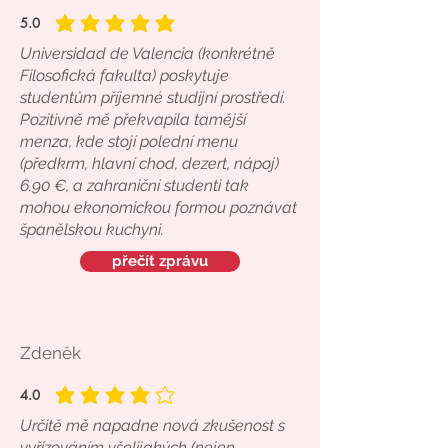
5.0
average rating is 5 out of 5
Universidad de Valencia (konkrétně
Filosofická fakulta) poskytuje
studentům příjemné studijní prostředí.
Pozitivně mě překvapila tamější
menza, kde stojí polední menu
(předkrm, hlavní chod, dezert, nápoj)
6.90 €, a zahraniční studenti tak
mohou ekonomickou formou poznávat
španělskou kuchyni.
přečít zprávu
Zdeněk
4.0
average rating is 4 out of 5
Určitě mě napadne nová zkušenost s
vyřizováním všelijakých (nejen