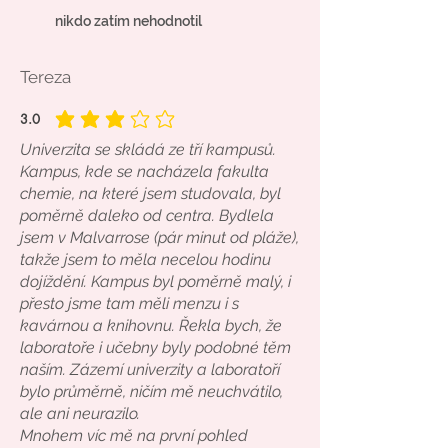
nikdo zatím nehodnotil
Tereza
3.0
average rating is 3 out of 5
Univerzita se skládá ze tří kampusů.
Kampus, kde se nacházela fakulta
chemie, na které jsem studovala, byl
poměrně daleko od centra. Bydlela
jsem v Malvarrose (pár minut od pláže),
takže jsem to měla necelou hodinu
dojíždění. Kampus byl poměrně malý, i
přesto jsme tam měli menzu i s
kavárnou a knihovnu. Řekla bych, že
laboratoře i učebny byly podobné těm
naším. Zázemí univerzity a laboratoří
bylo průměrně, ničím mě neuchvátilo,
ale ani neurazilo.
Mnohem víc mě na první pohled