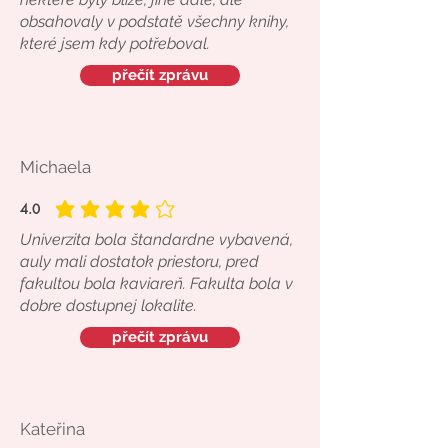
obsahovaly v podstatě všechny knihy,
které jsem kdy potřeboval.
přečít zprávu
Michaela
4.0
average rating is 4 out of 5
Univerzita bola štandardne vybavená,
auly mali dostatok priestoru, pred
fakultou bola kaviareň. Fakulta bola v
dobre dostupnej lokalite.
přečít zprávu
Kateřina