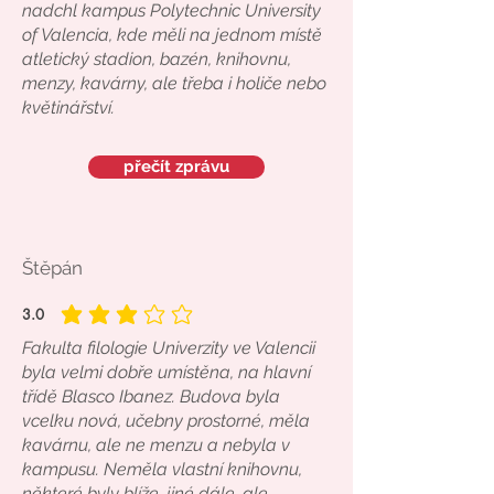
nadchl kampus Polytechnic University
of Valencia, kde měli na jednom místě
atletický stadion, bazén, knihovnu,
menzy, kavárny, ale třeba i holiče nebo
květinářství.
přečít zprávu
Štěpán
3.0
average rating is 3 out of 5
Fakulta filologie Univerzity ve Valencii
byla velmi dobře umístěna, na hlavní
třídě Blasco Ibanez. Budova byla
vcelku nová, učebny prostorné, měla
kavárnu, ale ne menzu a nebyla v
kampusu. Neměla vlastní knihovnu,
některé byly blíže, jiné dále, ale