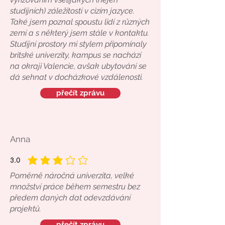
studijních) záležitostí v cizím jazyce.
Také jsem poznal spoustu lidí z různých
zemí a s některý jsem stále v kontaktu.
Studijní prostory mi stylem připomínaly
britské univerzity, kampus se nachází
na okraji Valencie, avšak ubytování se
dá sehnat v docházkové vzdálenosti.
přečít zprávu
Anna
3.0
average rating is 3 out of 5
Poměrně náročná univerzita, velké
množství práce během semestru bez
předem daných dat odevzdávání
projektů.
přečít zprávu