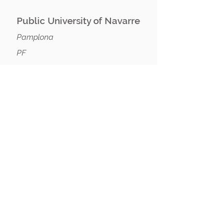
Public University of Navarre
Pamplona
PF
detail
Vega Hut
Vega
FSV
detail