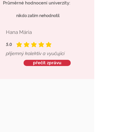
Průměrné hodnocení univerzity:
nikdo zatím nehodnotil
Hana Mária
5.0
average rating is 5 out of 5
příjemný kolektiv a vyučující
přečít zprávu