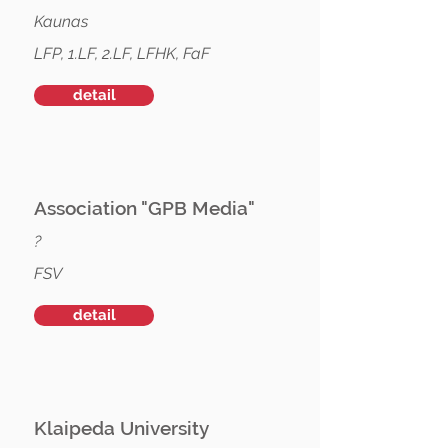
Kaunas
LFP, 1.LF, 2.LF, LFHK, FaF
detail
Association "GPB Media"
?
FSV
detail
Klaipeda University