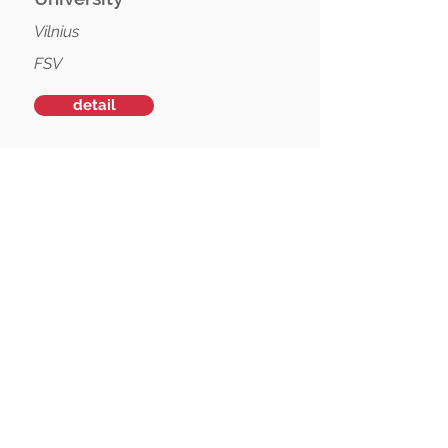
Vilnius
FSV
detail
Embassy of the Czech
Republic in Vilnius
Vilnius
FSV
detail