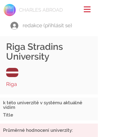
CHARLES ABROAD
redakce (přihlásit se)
Riga Stradins
University
Riga
k této univerzitě v systému aktuálně
vidím
Title
Průměrné hodnocení univerzity: