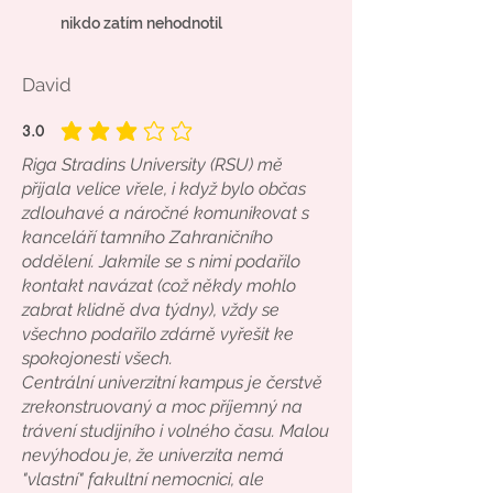
nikdo zatím nehodnotil
David
3.0
average rating is 3 out of 5
Riga Stradins University (RSU) mě
přijala velice vřele, i když bylo občas
zdlouhavé a náročné komunikovat s
kanceláří tamního Zahraničního
oddělení. Jakmile se s nimi podařilo
kontakt navázat (což někdy mohlo
zabrat klidně dva týdny), vždy se
všechno podařilo zdárně vyřešit ke
spokojonesti všech.
Centrální univerzitní kampus je čerstvě
zrekonstruovaný a moc příjemný na
trávení studijního i volného času. Malou
nevýhodou je, že univerzita nemá
"vlastní" fakultní nemocnici, ale