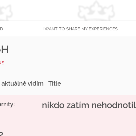
AD
I WANT TO SHARE MY EXPERIENCES
bH
us
u aktuálně vidím
Title
nikdo zatím nehodnotil
zity:
?