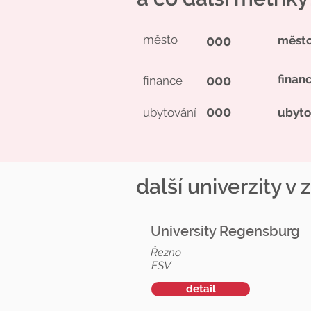
město
000
měst
000
finan
finance
000
ubytování
ubyto
další univerzity v 
University Regensburg
Řezno
FSV
detail