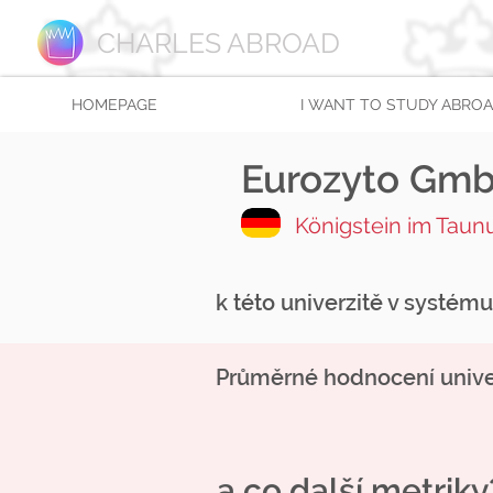
CHARLES ABROAD
HOMEPAGE
I WANT TO STUDY ABRO
Eurozyto Gm
Königstein im Taun
k této univerzitě v systém
Průměrné hodnocení univer
a co další metriky