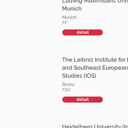
Ludwig Maximilians Univ
Munich
Munich
FF
detail
The Leibniz Institute for
and Southeast European
Studies (IOS)
Řezno
FSV
detail
Heidelberg University (In