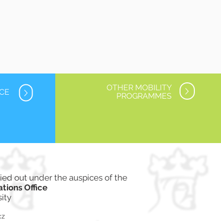
OTHER MOBILITY
NCE
PROGRAMMES
rried out under the auspices of
the
ations Office
ity
cz