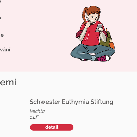
o
ce
vání
zemi
Schwester Euthymia Stiftung
Vechta
1.LF
detail