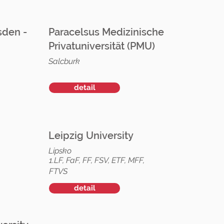
sden -
Paracelsus Medizinische
Privatuniversität (PMU)
Salcburk
detail
Leipzig University
Lipsko
1.LF, FaF, FF, FSV, ETF, MFF,
FTVS
detail