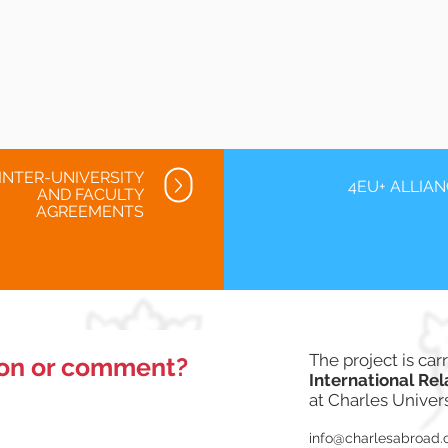
INTER-UNIVERSITY
4EU+ ALLIA
AND FACULTY
AGREEMENTS
The project is ca
ion or comment?
International Rel
at Charles Univers
info@charlesabroad.