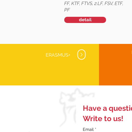
FF, KTF, FTVS, 2.LF, FSV, ETF,
PF
detail
ERASMUS+
Have a quest
Write to us!
Email