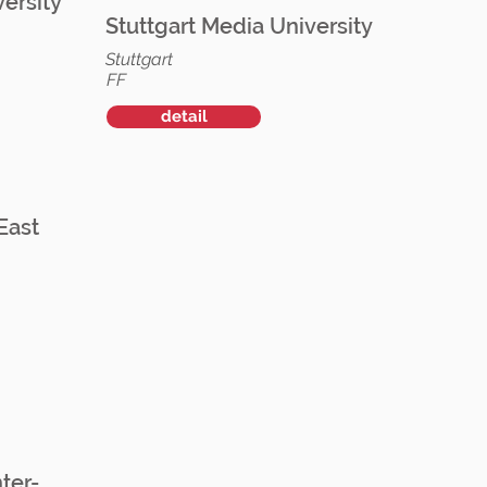
ersity
Stuttgart Media University
Stuttgart
FF
detail
 East
ter-