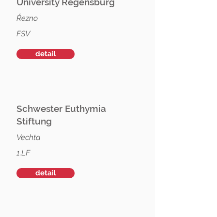
University Regensburg
Řezno
FSV
detail
Schwester Euthymia
Stiftung
Vechta
1.LF
detail