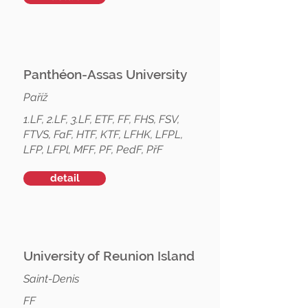
Panthéon-Assas University
Paříž
1.LF, 2.LF, 3.LF, ETF, FF, FHS, FSV,
FTVS, FaF, HTF, KTF, LFHK, LFPL,
LFP, LFPl, MFF, PF, PedF, PřF
detail
University of Reunion Island
Saint-Denis
FF