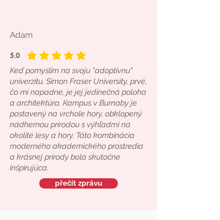
Adam
5.0
průměrné hodnocení je 5 z 5
Keď pomyslím na svoju "adoptívnu"
univerzitu, Simon Fraser University, prvé,
čo mi napadne, je jej jedinečná poloha
a architektúra. Kampus v Burnaby je
postavený na vrchole hory, obklopený
nádhernou prírodou s výhľadmi na
okolité lesy a hory. Táto kombinácia
moderného akademického prostredia
a krásnej prírody bola skutočne
inšpirujúca.
přečít zprávu