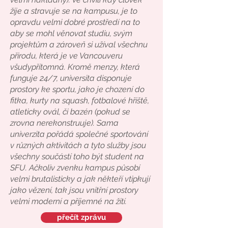
žije a stravuje se na kampusu, je to
opravdu velmi dobré prostředí na to
aby se mohl věnovat studiu, svým
projektům a zároveň si užíval všechnu
přirodu, která je ve Vancouveru
všudypřítomná. Kromě menzy, která
funguje 24/7, universita disponuje
prostory ke sportu, jako je chození do
fitka, kurty na squash, fotbalové hřiště,
atleticky ovál, či bazén (pokud se
zrovna nerekonstruuje). Sama
univerzita pořádá společné sportování
v různých aktivitách a tyto služby jsou
všechny součástí toho být student na
SFU. Ačkoliv zvenku kampus působí
velmi brutalisticky a jak někteří vtipkují
jako vězení, tak jsou vnitřní prostory
velmi moderní a příjemné na žití.
přečít zprávu