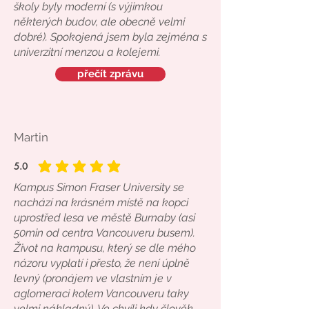
školy byly moderní (s výjimkou
některých budov, ale obecně velmi
dobré). Spokojená jsem byla zejména s
univerzitní menzou a kolejemi.
přečít zprávu
Martin
5.0
průměrné hodnocení je 5 z 5
Kampus Simon Fraser University se
nachází na krásném místě na kopci
uprostřed lesa ve městě Burnaby (asi
50min od centra Vancouveru busem).
Život na kampusu, který se dle mého
názoru vyplatí i přesto, že není úplně
levný (pronájem ve vlastním je v
aglomeraci kolem Vancouveru taky
velmi nákladný). Ve chvíli kdy člověk