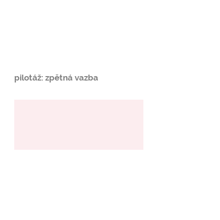
pilotáž: zpětná vazba