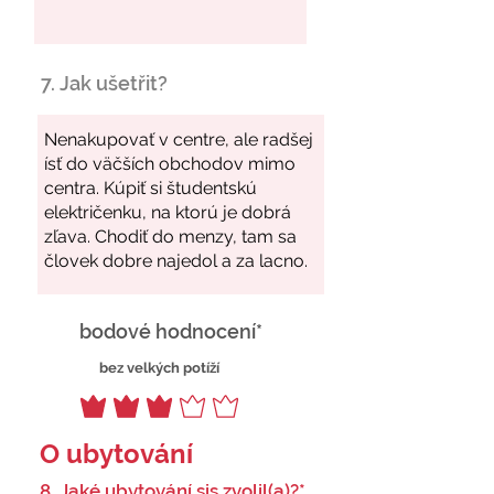
7. Jak ušetřit?
bodové hodnocení*
bez velkých potíží
O ubytování
8. Jaké ubytování sis zvolil(a)?*