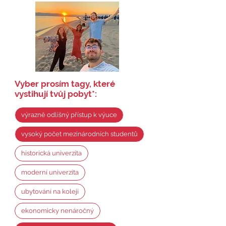
Vyber prosím tagy, které
vystihují tvůj pobyt
*
:
výrazně odlišný přístup k výuce
vysoký počet mezinárodních studentů
historická univerzita
moderní univerzita
ubytování na koleji
ekonomicky nenáročný