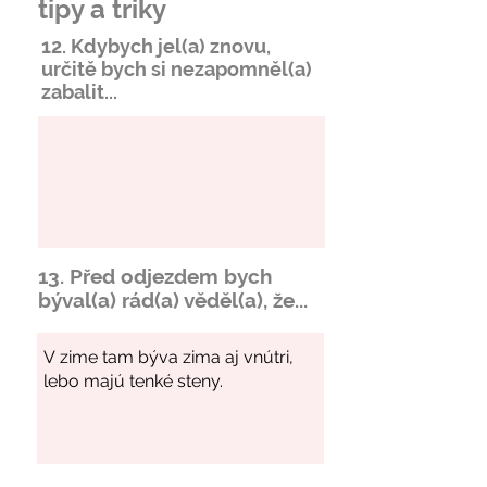
tipy a triky
12. Kdybych jel(a) znovu,
určitě bych si
nezapomněl
(a)
zabalit...
13. Před odjezdem bych
býval(a) rád(a) věděl(a), že...