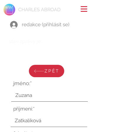
CHARLES ABROAD
redakce (přihlásit se)
stav zprávy je:
úterý 15. července 2025 v
10:01:03 UTC
ZPĚT
jméno:*
příjmení:*