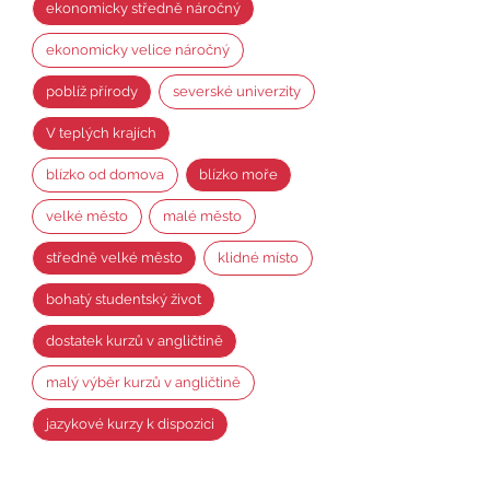
ekonomicky středně náročný
ekonomicky velice náročný
poblíž přírody
severské univerzity
V teplých krajích
blízko od domova
blízko moře
velké město
malé město
středně velké město
klidné místo
bohatý studentský život
dostatek kurzů v angličtině
malý výběr kurzů v angličtině
jazykové kurzy k dispozici