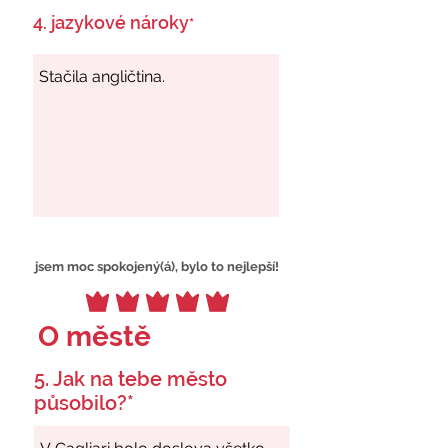
4. jazykové nároky
*
jsem moc spokojený(á), bylo to nejlepší!
O městě
5. Jak na tebe město
působilo?*