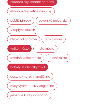
ekonomicky středně náročný
ekonomicky velice náročný
poblíž přírody
severské univerzity
V teplých krajích
blízko od domova
blízko moře
velké město
malé město
středně velké město
klidné místo
bohatý studentský život
dostatek kurzů v angličtině
malý výběr kurzů v angličtině
jazykové kurzy k dispozici