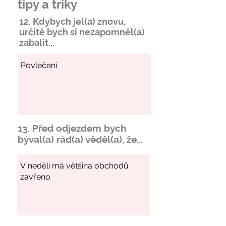
tipy a triky
12. Kdybych jel(a) znovu,
určitě bych si
nezapomněl
(a)
zabalit...
13. Před odjezdem bych
býval(a) rád(a) věděl(a), že...