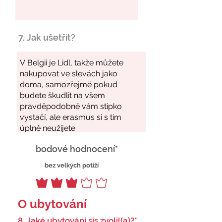
7. Jak ušetřit?
bodové hodnocení*
bez velkých potíží
O ubytování
8. Jaké ubytování sis zvolil(a)?*