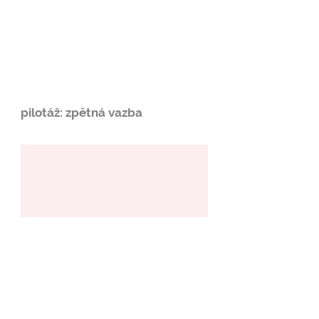
pilotáž: zpětná vazba