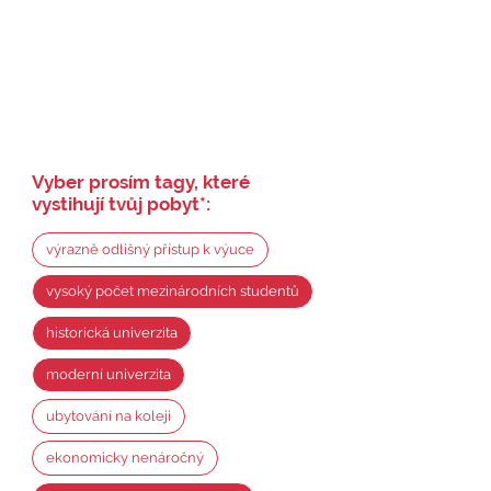
Vyber prosím tagy, které
vystihují tvůj pobyt
*
:
výrazně odlišný přístup k výuce
vysoký počet mezinárodních studentů
historická univerzita
moderní univerzita
ubytování na koleji
ekonomicky nenáročný