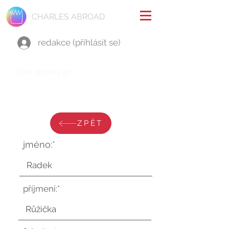
CHARLES ABROAD
redakce (přihlásit se)
stav zprávy je:
čtvrtek 20. února 2025 v 10:34:28
UTC
ZPĚT
jméno:*
příjmení:*