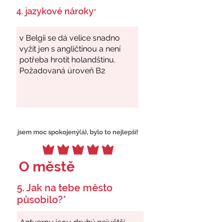
4. jazykové nároky
*
jsem moc spokojený(á), bylo to nejlepší!
O městě
5. Jak na tebe město
působilo?*