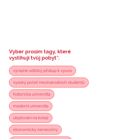
Vyber prosím tagy, které
vystihují tvůj pobyt
*
:
výrazně odlišný přístup k výuce
vysoký počet mezinárodních studentů
historická univerzita
moderní univerzita
ubytování na koleji
ekonomicky nenáročný