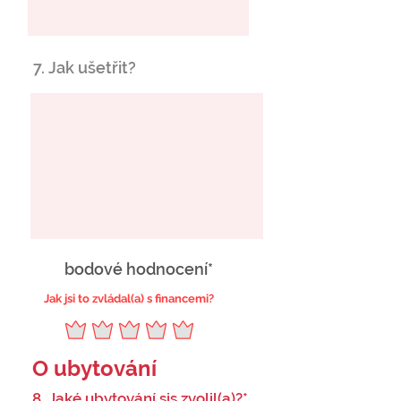
7. Jak ušetřit?
bodové hodnocení*
Jak jsi to zvládal(a) s financemi?
O ubytování
8. Jaké ubytování sis zvolil(a)?*