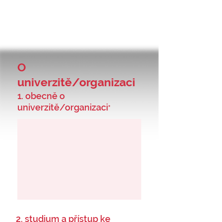
O
univerzitě/organizaci
1. obecně o
univerzitě/organizaci
*
2. studium a přístup ke