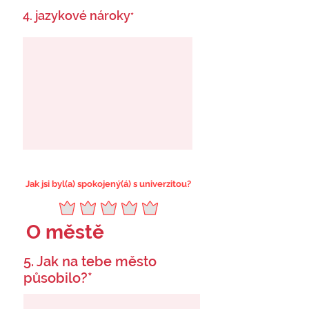
4. jazykové nároky
*
Jak jsi byl(a) spokojený(á) s univerzitou?
O městě
5. Jak na tebe město
působilo?*