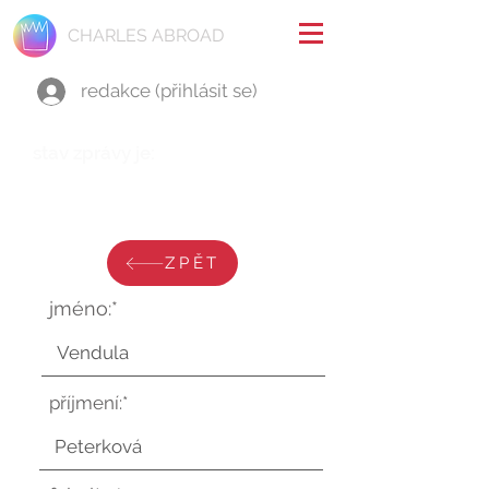
CHARLES ABROAD
redakce (přihlásit se)
stav zprávy je:
neděle 15. září 2024 v 14:09:03
UTC
ZPĚT
jméno:*
příjmení:*