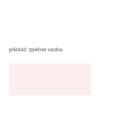
pilotáž: zpětná vazba