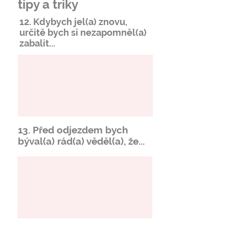
tipy a triky
12. Kdybych jel(a) znovu,
určitě bych si
nezapomněl
(a)
zabalit...
13. Před odjezdem bych
býval(a) rád(a) věděl(a), že...