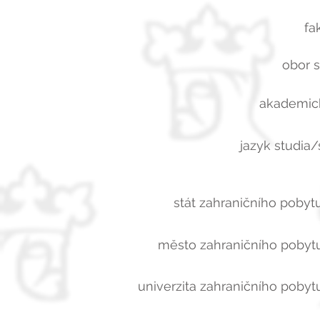
fa
obor s
akademick
jazyk studia/
stát zahraničního pobytu
město zahraničního pobytu
univerzita zahraničního pobytu