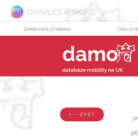
CHARLES ABROAD
DOMOVSKÁ STRÁNKA
CHCI VYJ
damo
databáze mobility na UK
stav zprávy je:
neděle 2
ZPĚT
j
př