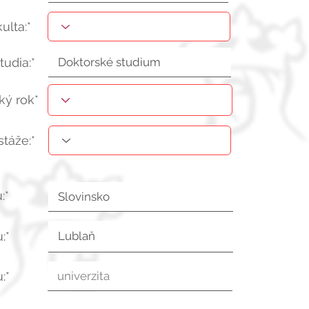
kulta:*
tudia:*
ý rok*
stáže:*
:*
:*
:*