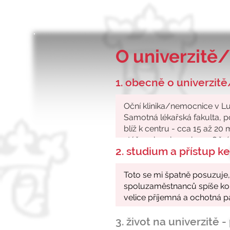
O univerzitě/
1. obecně o univerzitě
2. studium a přístup 
3. život na univerzitě 