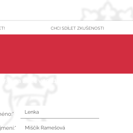
ET!
CHCI SDÍLET ZKUŠENOSTI
7. října 2024 v 19:11:18 UTC
méno:*
íjmení:*