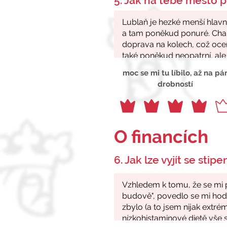
5. Jak na tebe město p
moc se mi tu líbilo, až na pá
drobností
O financích
6. Jak lze vyjít se stip