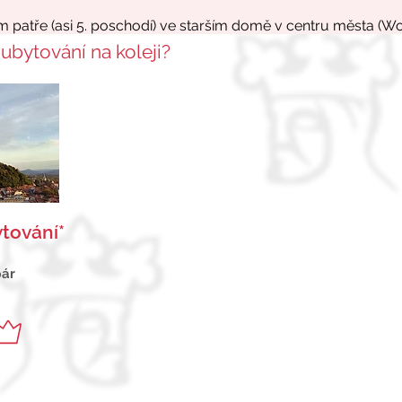
 ubytování na koleji?
tování*
pár