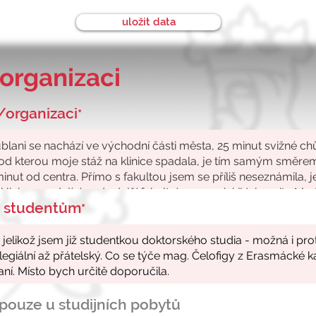
uložit data
organizaci
/organizaci
*
ke studentům
*
- pouze u studijních pobytů