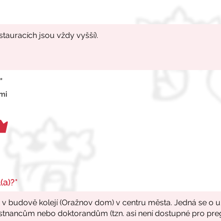
*
 mi
(a)?*