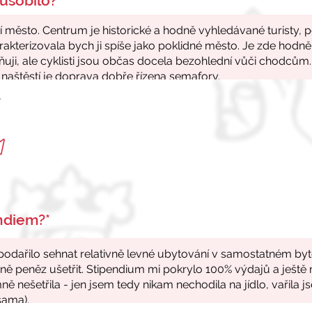
ůsobilo?*
r
endiem?*