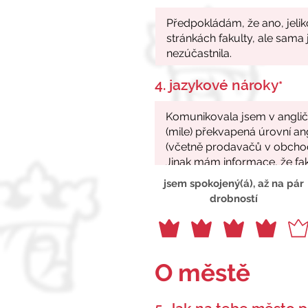
4. jazykové nároky
*
jsem spokojený(á), až na pár
drobností
O městě