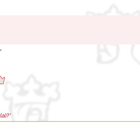
*
(a)?*