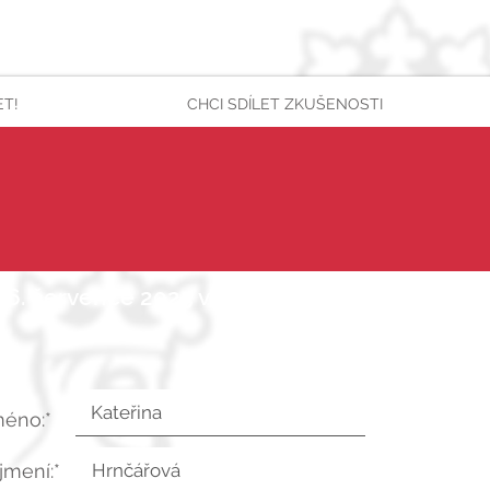
ET!
CHCI SDÍLET ZKUŠENOSTI
26. července 2025 v 8:44:54 UTC
méno:*
íjmení:*