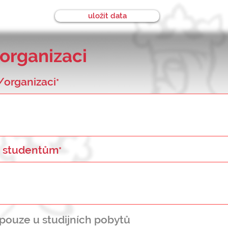
uložit data
organizaci
/organizaci
*
ke studentům
*
- pouze u studijních pobytů