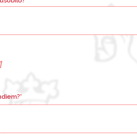
ůsobilo?*
endiem?*