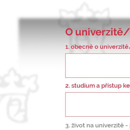
O univerzitě/
1. obecně o univerzitě
2. studium a přístup 
3. život na univerzitě 