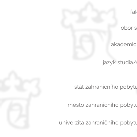
fa
obor s
akademick
jazyk studia/
stát zahraničního pobytu
město zahraničního pobytu
univerzita zahraničního pobytu