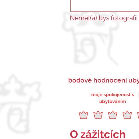
Neměl(a) bys fotografii
bodové hodnocení uby
moje spokojenost s
ubytováním
O zážitcích