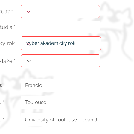
kulta:*
tudia:*
ý rok*
stáže:*
:*
:*
:*