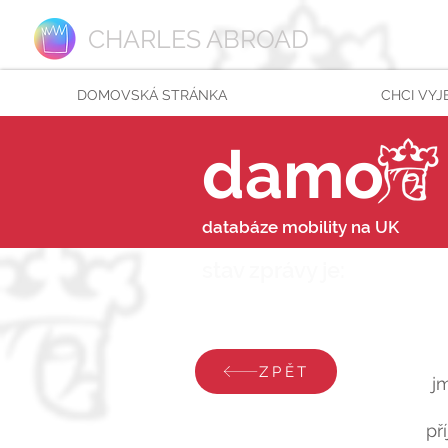
CHARLES ABROAD
DOMOVSKÁ STRÁNKA
CHCI VYJ
damo
databáze mobility na UK
stav zprávy je:
sobota 
ZPĚT
j
př