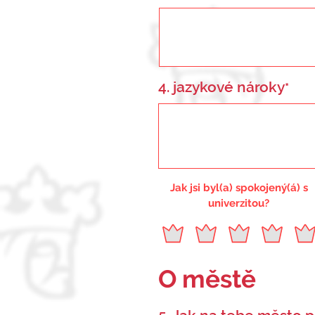
4. jazykové nároky
*
Jak jsi byl(a) spokojený(á) s
univerzitou?
O městě