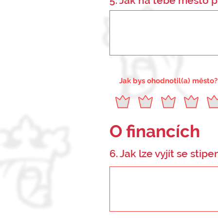
5. Jak na tebe město p
Jak bys ohodnotil(a) město?
O financích
6. Jak lze vyjít se stip