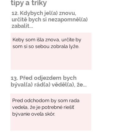
tipy a triky
12. Kdybych jel(a) znovu,
určitě bych si
nezapomněl
(a)
zabalit...
13. Před odjezdem bych
býval(a) rád(a) věděl(a), že...