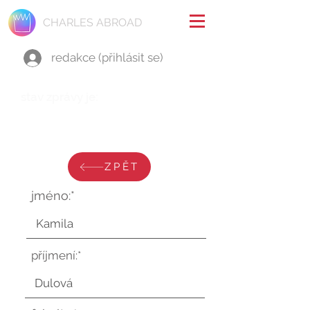
CHARLES ABROAD
redakce (přihlásit se)
stav zprávy je:
středa 8. dubna 2026 v 6:51:30
UTC
ZPĚT
jméno:*
příjmení:*