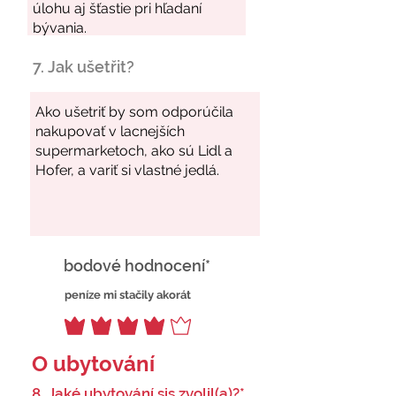
7. Jak ušetřit?
bodové hodnocení*
peníze mi stačily akorát
O ubytování
8. Jaké ubytování sis zvolil(a)?*