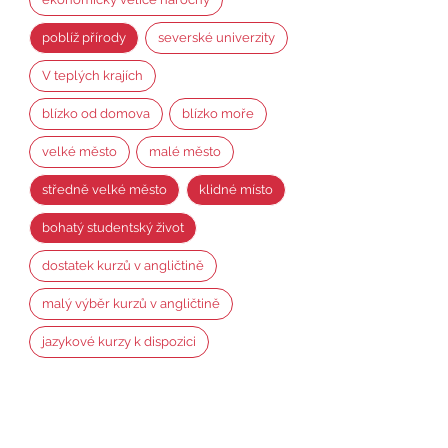
poblíž přírody
severské univerzity
V teplých krajích
blízko od domova
blízko moře
velké město
malé město
středně velké město
klidné místo
bohatý studentský život
dostatek kurzů v angličtině
malý výběr kurzů v angličtině
jazykové kurzy k dispozici