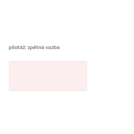
pilotáž: zpětná vazba