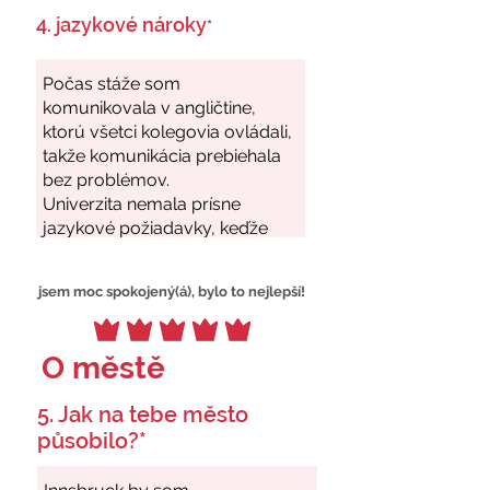
4. jazykové nároky
*
jsem moc spokojený(á), bylo to nejlepší!
O městě
5. Jak na tebe město
působilo?*