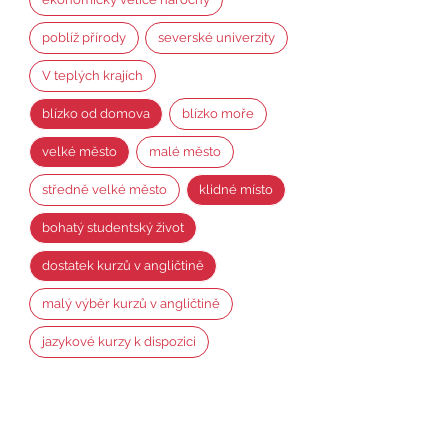
poblíž přírody
severské univerzity
V teplých krajích
blízko od domova
blízko moře
velké město
malé město
středně velké město
klidné místo
bohatý studentský život
dostatek kurzů v angličtině
malý výběr kurzů v angličtině
jazykové kurzy k dispozici