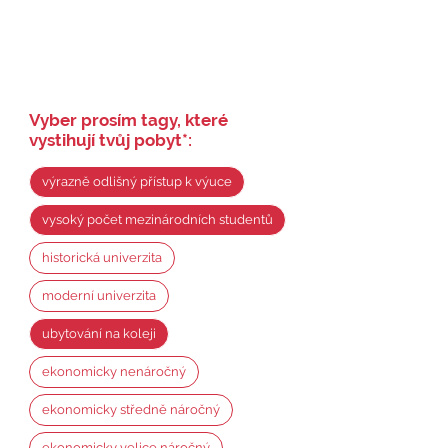
Vyber prosím tagy, které
vystihují tvůj pobyt
*
:
výrazně odlišný přístup k výuce
vysoký počet mezinárodních studentů
historická univerzita
moderní univerzita
ubytování na koleji
ekonomicky nenáročný
ekonomicky středně náročný
ekonomicky velice náročný