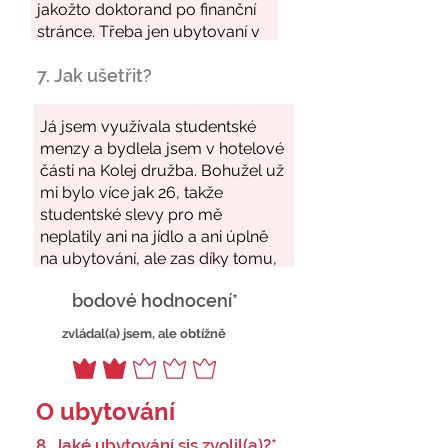
7. Jak ušetřit?
bodové hodnocení*
zvládal(a) jsem, ale obtížně
O ubytování
8. Jaké ubytování sis zvolil(a)?*