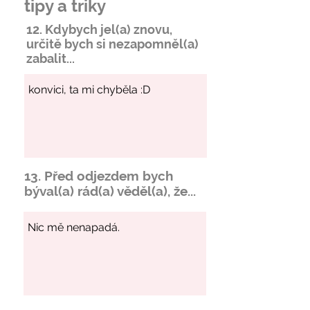
tipy a triky
12. Kdybych jel(a) znovu,
určitě bych si
nezapomněl
(a)
zabalit...
13. Před odjezdem bych
býval(a) rád(a) věděl(a), že...