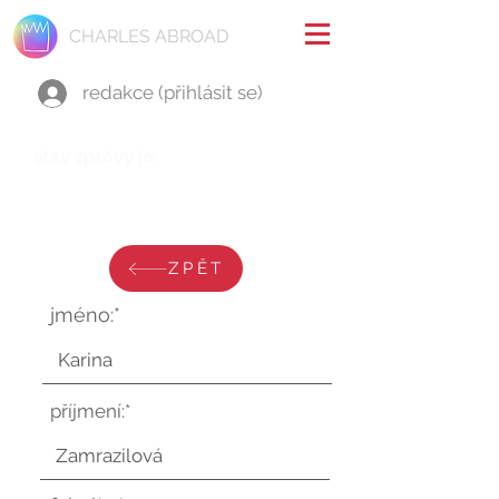
CHARLES ABROAD
redakce (přihlásit se)
stav zprávy je:
úterý 24. března 2026 v 12:13:11
UTC
ZPĚT
jméno:*
příjmení:*