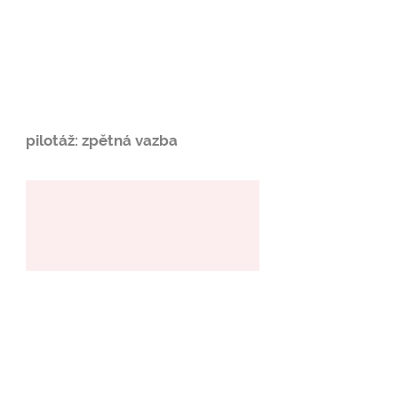
pilotáž: zpětná vazba