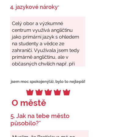
4. jazykové nároky
*
jsem moc spokojený(á), bylo to nejlepší!
O městě
5. Jak na tebe město
působilo?*