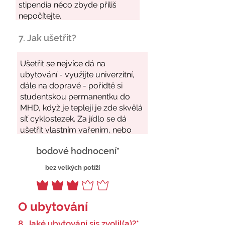
7. Jak ušetřit?
bodové hodnocení*
bez velkých potíží
O ubytování
8. Jaké ubytování sis zvolil(a)?*