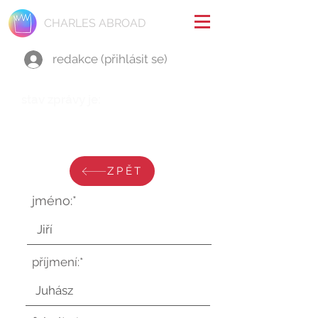
CHARLES ABROAD
redakce (přihlásit se)
stav zprávy je:
čtvrtek 27. února 2025 v 12:26:56
UTC
ZPĚT
jméno:*
příjmení:*