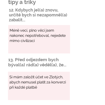
tipy a triky
12. Kdybych jel(a) znovu,
určitě bych si
nezapomněl
(a)
zabalit...
13. Před odjezdem bych
býval(a) rád(a) věděl(a), že...