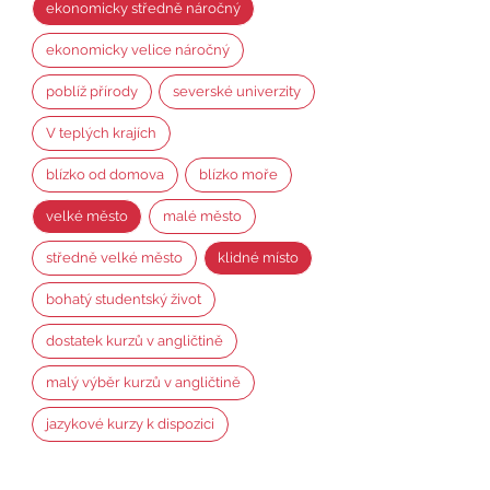
ekonomicky středně náročný
ekonomicky velice náročný
poblíž přírody
severské univerzity
V teplých krajích
blízko od domova
blízko moře
velké město
malé město
středně velké město
klidné místo
bohatý studentský život
dostatek kurzů v angličtině
malý výběr kurzů v angličtině
jazykové kurzy k dispozici