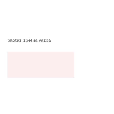
pilotáž: zpětná vazba