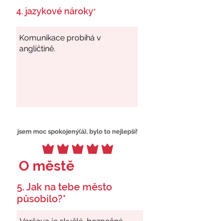
4. jazykové nároky
*
jsem moc spokojený(á), bylo to nejlepší!
O městě
5. Jak na tebe město
působilo?*